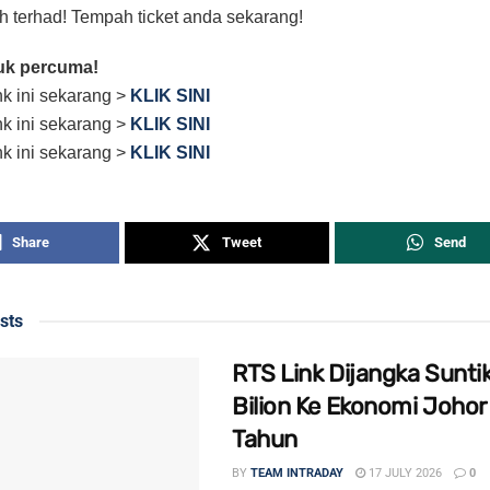
h terhad! Tempah ticket anda sekarang!
uk percuma!
ink ini sekarang >
KLIK SINI
ink ini sekarang >
KLIK SINI
ink ini sekarang >
KLIK SINI
Share
Tweet
Send
sts
RTS Link Dijangka Sunti
Bilion Ke Ekonomi Johor
Tahun
BY
TEAM INTRADAY
17 JULY 2026
0