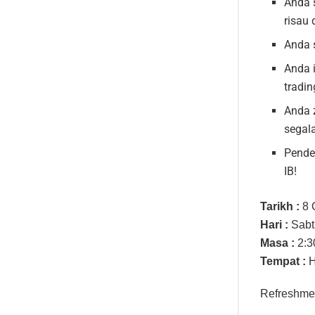
Anda s
risau
Anda 
Anda 
tradi
Anda z
segal
Pende
IB!
Tarikh :
8 
Hari :
Sabt
Masa :
2:3
Tempat :
H
Refreshmen