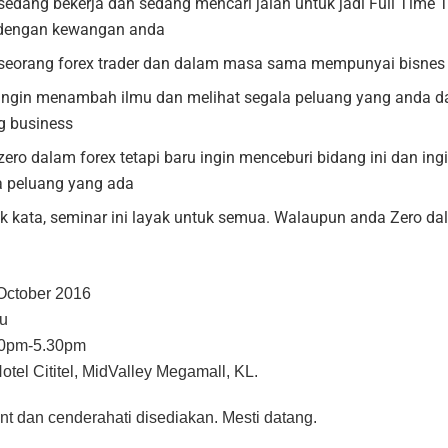
edang bekerja dan sedang mencari jalan untuk jadi Full Time T
 dengan kewangan anda
seorang forex trader dan dalam masa sama mempunyai bisne
ingin menambah ilmu dan melihat segala peluang yang anda d
ng business
ero dalam forex tetapi baru ingin menceburi bidang ini dan ing
a peluang yang ada
k kata, seminar ini layak untuk semua. Walaupun anda Zero d
October 2016
u
0pm-5.30pm
otel Cititel, MidValley Megamall, KL.
t dan cenderahati disediakan. Mesti datang.