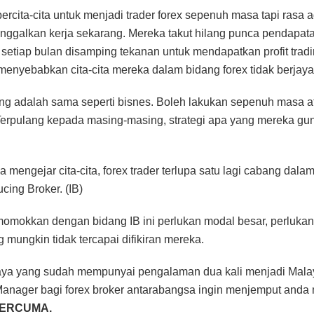
ercita-cita untuk menjadi trader forex sepenuh masa tapi rasa a
nggalkan kerja sekarang. Mereka takut hilang punca pendapat
 setiap bulan disamping tekanan untuk mendapatkan profit tradi
 menyebabkan cita-cita mereka dalam bidang forex tidak berjaya
ing adalah sama seperti bisnes. Boleh lakukan sepenuh masa a
 Terpulang kepada masing-masing, strategi apa yang mereka gu
mengejar cita-cita, forex trader terlupa satu lagi cabang dalam
ducing Broker. (IB)
omokkan dengan bidang IB ini perlukan modal besar, perlukan
g mungkin tidak tercapai difikiran mereka.
saya yang sudah mempunyai pengalaman dua kali menjadi Mala
anager bagi forex broker antarabangsa ingin menjemput anda
PERCUMA.