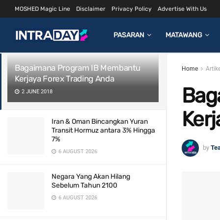
MOSHED Magic Line
Disclaimer
Privacy Policy
Advertise With Us
LATEST
TRENDING
Filter
PASARAN
MATAWANG
Bagaimana Program IB Membantu
Home
Artik
Kerjaya Forex Trading Anda
Bag
2 JUNE 2018
Kerj
Iran & Oman Bincangkan Yuran
Transit Hormuz antara 3% Hingga
7%
by
Te
6 AUGUST 2026
Negara Yang Akan Hilang
Sebelum Tahun 2100
6 AUGUST 2026