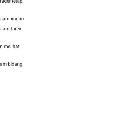
rader tetapi
s sampingan
alam forex
in melihat
alam bidang