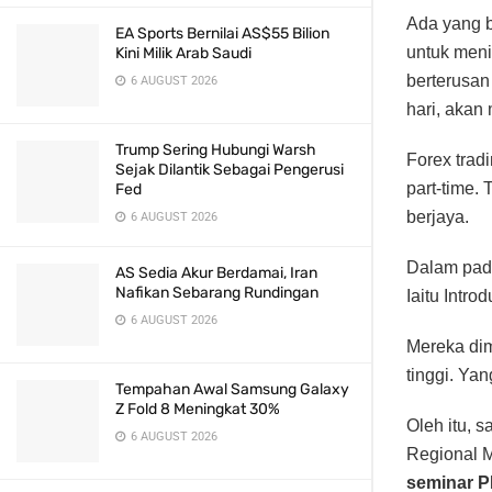
Ada yang b
EA Sports Bernilai AS$55 Bilion
untuk meni
Kini Milik Arab Saudi
berterusan
6 AUGUST 2026
hari, akan
Trump Sering Hubungi Warsh
Forex trad
Sejak Dilantik Sebagai Pengerusi
part-time.
Fed
berjaya.
6 AUGUST 2026
Dalam pada 
AS Sedia Akur Berdamai, Iran
Nafikan Sebarang Rundingan
Iaitu Intro
6 AUGUST 2026
Mereka dim
tinggi. Yan
Tempahan Awal Samsung Galaxy
Z Fold 8 Meningkat 30%
Oleh itu, 
6 AUGUST 2026
Regional M
seminar 