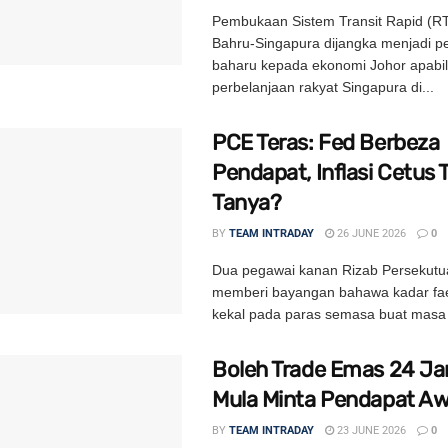
Pembukaan Sistem Transit Rapid (RT
Bahru-Singapura dijangka menjadi 
baharu kepada ekonomi Johor apabi
perbelanjaan rakyat Singapura di...
PCE Teras: Fed Berbeza
Pendapat, Inflasi Cetus
Tanya?
BY
TEAM INTRADAY
26 JUNE 2026
0
Dua pegawai kanan Rizab Persekutu
memberi bayangan bahawa kadar fa
kekal pada paras semasa buat masa i
Boleh Trade Emas 24 J
Mula Minta Pendapat A
BY
TEAM INTRADAY
23 JUNE 2026
0