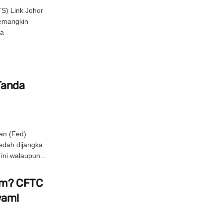
S) Link Johor
pemangkin
la
 Tanda
an (Fed)
edah dijangka
ni walaupun...
am? CFTC
wam!