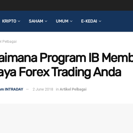
KRIPTO
SAHAM
UMUM
E-KEDAI
el Pelbagai
aimana Program IB Mem
aya Forex Trading Anda
am INTRADAY
2 June 2018
in
Artikel Pelbagai