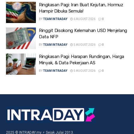
Ringkasan Pagi: Iran Buat Kejutan, Hormuz
Hampir Dibuka Semula!
BY
TEAM INTRADAY
6 AUGUST 2026
0
Ringgit Disokong Kelemahan USD Menjelang
Data NFP
BY
TEAM INTRADAY
5 AUGUST 2026
0
Ringkasan Pagi: Harapan Rundingan, Harga
Minyak, & Data Pekerjaan AS
BY
TEAM INTRADAY
5 AUGUST 2026
0
2025 © INTRADAY.my ⚡ Sejak Julai 2013.