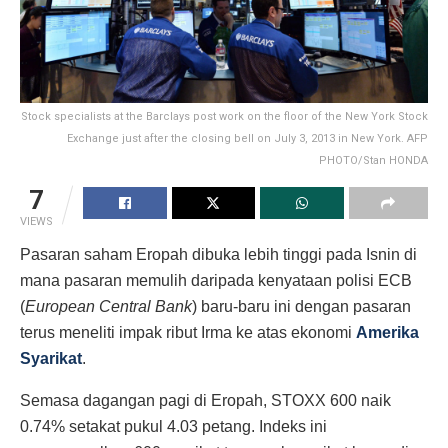
Stock specialists at the Barclays post work on the floor of the New York Stock
Exchange just after the closing bell on July 3, 2013 in New York. AFP
PHOTO/Stan HONDA
7
VIEWS
Pasaran saham Eropah dibuka lebih tinggi pada Isnin di
mana pasaran memulih daripada kenyataan polisi ECB
(
European Central Bank
) baru-baru ini dengan pasaran
terus meneliti impak ribut Irma ke atas ekonomi
Amerika
Syarikat
.
Semasa dagangan pagi di Eropah, STOXX 600 naik
0.74% setakat pukul 4.03 petang. Indeks ini