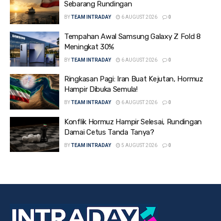
Sebarang Rundingan
BY
TEAM INTRADAY
6 AUGUST 2026
0
Tempahan Awal Samsung Galaxy Z Fold 8
Meningkat 30%
BY
TEAM INTRADAY
6 AUGUST 2026
0
Ringkasan Pagi: Iran Buat Kejutan, Hormuz
Hampir Dibuka Semula!
BY
TEAM INTRADAY
6 AUGUST 2026
0
Konflik Hormuz Hampir Selesai, Rundingan
Damai Cetus Tanda Tanya?
BY
TEAM INTRADAY
5 AUGUST 2026
0