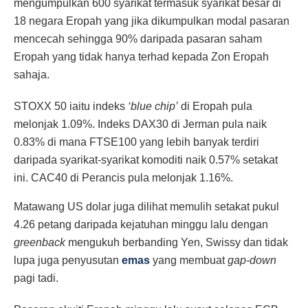
mengumpulkan 600 syarikat termasuk syarikat besar di
18 negara Eropah yang jika dikumpulkan modal pasaran
mencecah sehingga 90% daripada pasaran saham
Eropah yang tidak hanya terhad kepada Zon Eropah
sahaja.
STOXX 50 iaitu indeks
‘blue chip’
di Eropah pula
melonjak 1.09%. Indeks DAX30 di Jerman pula naik
0.83% di mana FTSE100 yang lebih banyak terdiri
daripada syarikat-syarikat komoditi naik 0.57% setakat
ini. CAC40 di Perancis pula melonjak 1.16%.
Matawang US dolar juga dilihat memulih setakat pukul
4.26 petang daripada kejatuhan minggu lalu dengan
greenback
mengukuh berbanding Yen, Swissy dan tidak
lupa juga penyusutan
emas
yang membuat
gap-down
pagi tadi.