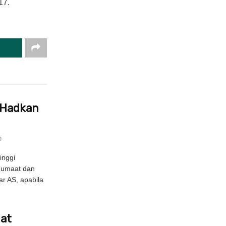
17.
 Hadkan
0
inggi
Jumaat dan
ar AS, apabila
uat