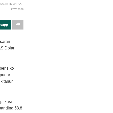
ALES IN CHINA. -
RTX23088
tsapp
asaran
AS Dolar
berisiko
 pudar
k tahun
plikasi
rbanding 53.8