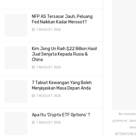
NFP AS Tersasar Jauh, Peluang
Fed Naikkan Kadar Merosot?
7 AUGUST 2026
Kim Jong Un Raih $22 Billion Hasil
Jual Senjata Kepada Rusia &
China
7 AUGUST 2026
7 Tabiat Kewangan Yang Boleh
Menjejaskan Masa Depan Anda
7 AUGUST 2026
An investo
Apa Itu ‘Crypto ETF Options’ ?
province, Jan
7 AUGUST 2026
str
ATTENTION E