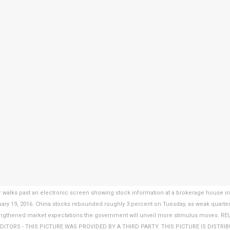
r walks past an electronic screen showing stock information at a brokerage house i
uary 19, 2016. China stocks rebounded roughly 3 percent on Tuesday, as weak quarte
engthened market expectations the government will unveil more stimulus moves. RE
DITORS - THIS PICTURE WAS PROVIDED BY A THIRD PARTY. THIS PICTURE IS DISTRI