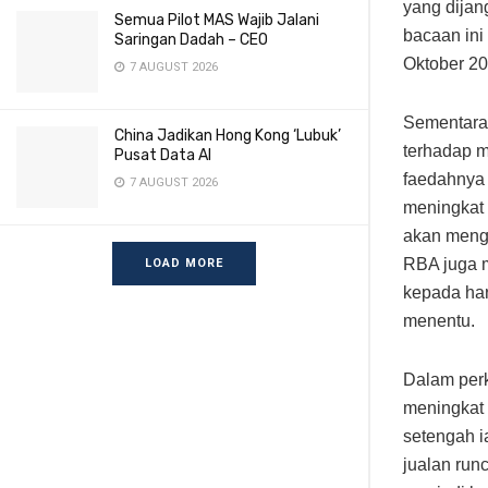
yang dijan
Semua Pilot MAS Wajib Jalani
bacaan ini
Saringan Dadah – CEO
Oktober 20
7 AUGUST 2026
Sementara 
China Jadikan Hong Kong ‘Lubuk’
terhadap m
Pusat Data AI
faedahnya 
7 AUGUST 2026
meningkat 
akan menga
RBA juga 
LOAD MORE
kepada har
menentu.
Dalam perk
meningkat 
setengah i
jualan run