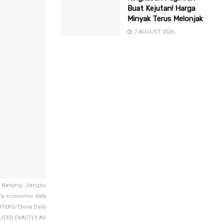
Buat Kejutan! Harga
Minyak Terus Melonjak
7 AUGUST 2026
n Nanjing, Jiangsu
rly economic data
UTERS/China Daily
BUTED EXACTLY AS