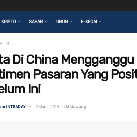
KRIPTO
SAHAM
UMUM
E-KEDAI
wang
ita Di China Mengganggu
imen Pasaran Yang Posit
lum Ini
am INTRADAY
5 March 2019
in
Matawang