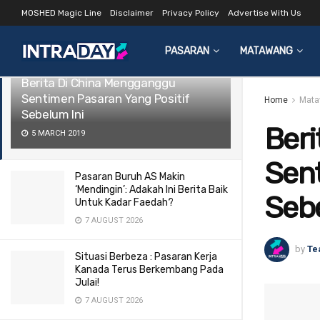
MOSHED Magic Line
Disclaimer
Privacy Policy
Advertise With Us
LATEST
TRENDING
Filter
PASARAN
MATAWANG
Berita Di China Mengganggu
Sentimen Pasaran Yang Positif
Home
Mata
Sebelum Ini
Ber
5 MARCH 2019
Sent
Pasaran Buruh AS Makin
‘Mendingin’: Adakah Ini Berita Baik
Sebe
Untuk Kadar Faedah?
7 AUGUST 2026
by
Te
Situasi Berbeza : Pasaran Kerja
Kanada Terus Berkembang Pada
Julai!
7 AUGUST 2026