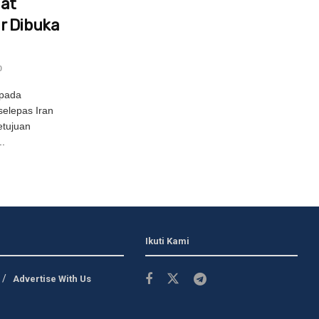
uat
r Dibuka
0
epada
selepas Iran
tujuan
.
Ikuti Kami
Advertise With Us