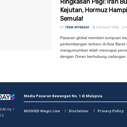
Ringkasan Pagi: Iran B
Kejutan, Hormuz Hampi
Semula!
BY
TEAM INTRADAY
6 AUGUST 2026
Pasaran global memberi tumpuan k
perkembangan terbaru di Asia Barat 
mengumumkan telah mencapai perse
dengan Oman berhubung cadangan..
Media Pasaran Kewangan No. 1 di Malaysia
DAY.my ⚡
MOSHED Magic Line
Disclaimer
Privacy Policy
13.