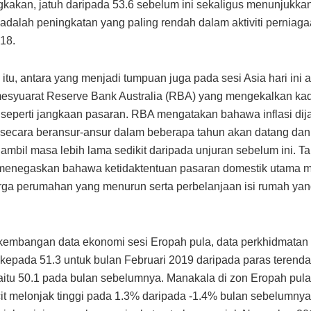
gkakan, jatuh daripada 53.6 sebelum ini sekaligus menunjukk
 adalah peningkatan yang paling rendah dalam aktiviti perniaga
18.
itu, antara yang menjadi tumpuan juga pada sesi Asia hari ini 
esyuarat Reserve Bank Australia (RBA) yang mengekalkan ka
seperti jangkaan pasaran. RBA mengatakan bahawa inflasi dij
secara beransur-ansur dalam beberapa tahun akan datang da
mbil masa lebih lama sedikit daripada unjuran sebelum ini. T
menegaskan bahawa ketidaktentuan pasaran domestik utama ma
ga perumahan yang menurun serta perbelanjaan isi rumah yan
embangan data ekonomi sesi Eropah pula, data perkhidmatan
kepada 51.3 untuk bulan Februari 2019 daripada paras terend
aitu 50.1 pada bulan sebelumnya. Manakala di zon Eropah pula,
cit melonjak tinggi pada 1.3% daripada -1.4% bulan sebelumnya