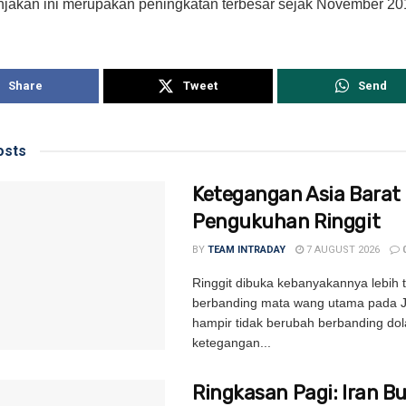
njakan ini merupakan peningkatan terbesar sejak November 20
Share
Tweet
Send
sts
Ketegangan Asia Barat
Pengukuhan Ringgit
BY
TEAM INTRADAY
7 AUGUST 2026
Ringgit dibuka kebanyakannya lebih t
berbanding mata wang utama pada 
hampir tidak berubah berbanding dol
ketegangan...
Ringkasan Pagi: Iran B