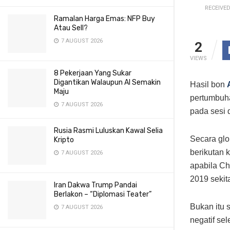
RECEIVED
Ramalan Harga Emas: NFP Buy
Atau Sell?
7 AUGUST 2026
2
VIEWS
8 Pekerjaan Yang Sukar
Digantikan Walaupun AI Semakin
Hasil bon
Maju
pertumbuh
7 AUGUST 2026
pada sesi 
Rusia Rasmi Luluskan Kawal Selia
Secara glo
Kripto
berikutan 
7 AUGUST 2026
apabila C
2019 sekit
Iran Dakwa Trump Pandai
Berlakon – “Diplomasi Teater”
Bukan itu 
7 AUGUST 2026
negatif se