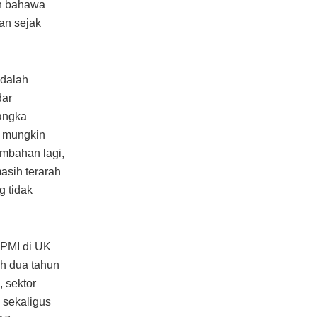
an bahawa
an sejak
adalah
dar
angka
n mungkin
ambahan lagi,
sih terarah
g tidak
 PMI di UK
ah dua tahun
 sektor
 sekaligus