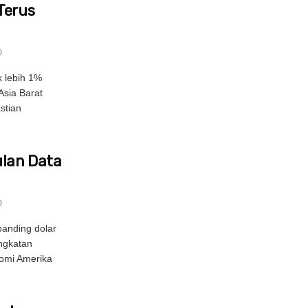
Terus
0
 lebih 1%
Asia Barat
stian
lan Data
0
rbanding dolar
ngkatan
omi Amerika