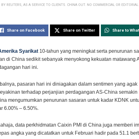
 BY REUTERS, AS A SERVICE TO CLIENTS. CHINA OUT. NO COMMERCIAL OR EDITORIAL S
Share on Facebook
Share on Twitter
Share to Wha
Amerika Syarikat
10-tahun yang meningkat serta penurunan s
an di China sedikit sebanyak menyokong kekuatan matawang 
dagangan hari ini.
balnya, pasaran hari ini diniagakan dalam sentimen yang agak 
keyakinan terhadap perjanjian perdagangan AS-China semakin
hina mengumumkan penurunan sasaran untuk kadar KDNK untu
ar 6.00% – 6.50%.
sahaja, data perkhidmatan Caixin PMI di China juga memberi im
lepas angka yang dicatatkan untuk Februari hadir pada 51.1 be