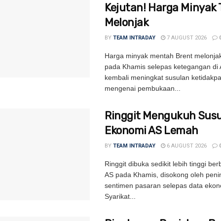
Kejutan! Harga Minyak 
Melonjak
BY
TEAM INTRADAY
7 AUGUST 2026
Harga minyak mentah Brent melonjak
pada Khamis selepas ketegangan di 
kembali meningkat susulan ketidakpa
mengenai pembukaan...
Ringgit Mengukuh Susu
Ekonomi AS Lemah
BY
TEAM INTRADAY
6 AUGUST 2026
Ringgit dibuka sedikit lebih tinggi be
AS pada Khamis, disokong oleh peni
sentimen pasaran selepas data ekon
Syarikat...