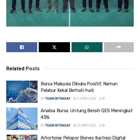
Related
Posts
Bursa Malaysia Dibuka Positif, Namun
Pelabur Kekal Berhati-hati
BY
TEAM INTRADAY
3 JUNE 2026
0
Analisa Bursa: Untung Bersih QES Meningkat
43%
BY
TEAM INTRADAY
25 MAY 2026
0
Artortoise Pelopor Bisnes Ilustrasi Digital