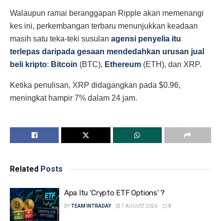
Walaupun ramai beranggapan Ripple akan memenangi
kes ini, perkembangan terbaru menunjukkan keadaan
masih satu teka-teki susulan
agensi penyelia itu
terlepas daripada gesaan mendedahkan urusan jual
beli kripto
:
Bitcoin
(BTC),
Ethereum
(ETH), dan XRP.
Ketika penulisan, XRP didagangkan pada $0.96,
meningkat hampir 7% dalam 24 jam.
Related
Posts
Apa Itu ‘Crypto ETF Options’ ?
BY
TEAM INTRADAY
7 AUGUST 2026
0