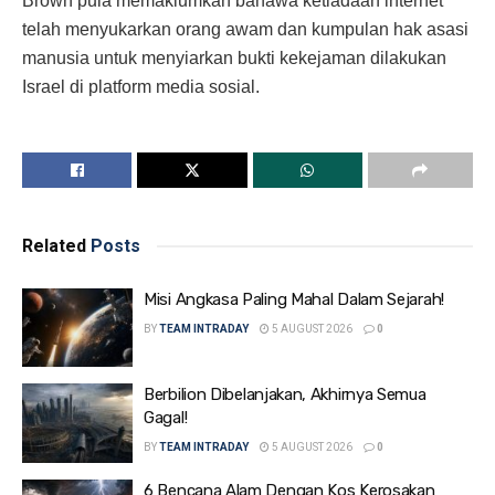
Brown pula memaklumkan bahawa ketiadaan internet
telah menyukarkan orang awam dan kumpulan hak asasi
manusia untuk menyiarkan bukti kekejaman dilakukan
Israel di platform media sosial.
Related
Posts
Misi Angkasa Paling Mahal Dalam Sejarah!
BY
TEAM INTRADAY
5 AUGUST 2026
0
Berbilion Dibelanjakan, Akhirnya Semua
Gagal!
BY
TEAM INTRADAY
5 AUGUST 2026
0
6 Bencana Alam Dengan Kos Kerosakan