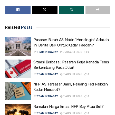
Related
Posts
Pasaran Buruh AS Makin ‘Mendingin’: Adakah
Ini Berita Baik Untuk Kadar Faedah?
BY
TEAM INTRADAY
7 AUGUST 2026
0
Situasi Berbeza : Pasaran Kerja Kanada Terus
Berkembang Pada Julai!
BY
TEAM INTRADAY
7 AUGUST 2026
0
NFP AS Tersasar Jauh, Peluang Fed Naikkan
Kadar Merosot?
BY
TEAM INTRADAY
7 AUGUST 2026
0
Ramalan Harga Emas: NFP Buy Atau Sell?
BY
TEAM INTRADAY
7 AUGUST 2026
0