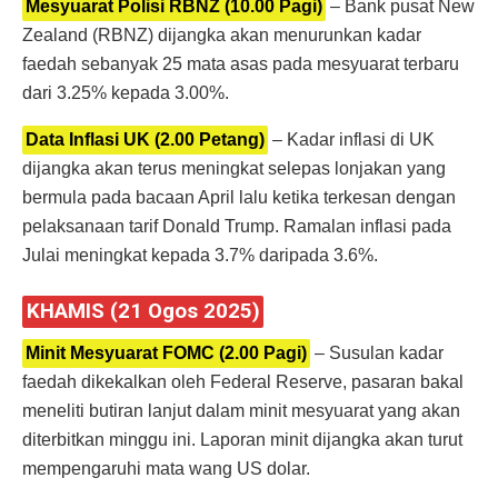
Mesyuarat Polisi RBNZ (10.00 Pagi)
– Bank pusat New
Zealand (RBNZ) dijangka akan menurunkan kadar
faedah sebanyak 25 mata asas pada mesyuarat terbaru
dari 3.25% kepada 3.00%.
Data Inflasi UK (2.00 Petang)
– Kadar inflasi di UK
dijangka akan terus meningkat selepas lonjakan yang
bermula pada bacaan April lalu ketika terkesan dengan
pelaksanaan tarif Donald Trump. Ramalan inflasi pada
Julai meningkat kepada 3.7% daripada 3.6%.
KHAMIS (21 Ogos 2025)
Minit Mesyuarat FOMC (2.00 Pagi)
– Susulan kadar
faedah dikekalkan oleh Federal Reserve, pasaran bakal
meneliti butiran lanjut dalam minit mesyuarat yang akan
diterbitkan minggu ini. Laporan minit dijangka akan turut
mempengaruhi mata wang US dolar.