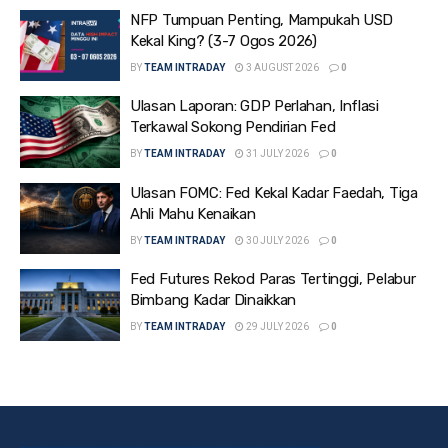
NFP Tumpuan Penting, Mampukah USD
Kekal King? (3-7 Ogos 2026)
BY
TEAM INTRADAY
3 AUGUST 2026
0
Ulasan Laporan: GDP Perlahan, Inflasi
Terkawal Sokong Pendirian Fed
BY
TEAM INTRADAY
31 JULY 2026
0
Ulasan FOMC: Fed Kekal Kadar Faedah, Tiga
Ahli Mahu Kenaikan
BY
TEAM INTRADAY
30 JULY 2026
0
Fed Futures Rekod Paras Tertinggi, Pelabur
Bimbang Kadar Dinaikkan
BY
TEAM INTRADAY
29 JULY 2026
0