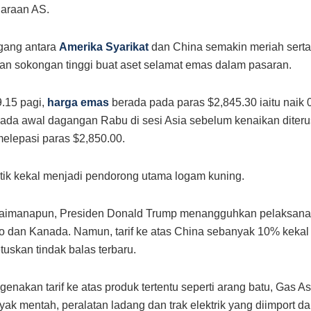
araan AS.
gang antara
Amerika Syarikat
dan China semakin meriah serta
n sokongan tinggi buat aset selamat emas dalam pasaran.
.15 pagi,
harga emas
berada pada paras $2,845.30 iaitu naik 
pada awal dagangan Rabu di sesi Asia sebelum kenaikan diter
elepasi paras $2,850.00.
itik kekal menjadi pendorong utama logam kuning.
aimanapun, Presiden Donald Trump menangguhkan pelaksanaan
o dan Kanada. Namun, tarif ke atas China sebanyak 10% kekal 
uskan tindak balas terbaru.
enakan tarif ke atas produk tertentu seperti arang batu, Gas As
yak mentah, peralatan ladang dan trak elektrik yang diimport da