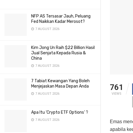
NFP AS Tersasar Jauh, Peluang
Fed Naikkan Kadar Merosot?
7 AUGUST 2026
Kim Jong Un Raih $22 Billion Hasil
Jual Senjata Kepada Rusia &
China
7 AUGUST 2026
7 Tabiat Kewangan Yang Boleh
761
Menjejaskan Masa Depan Anda
VIEWS
7 AUGUST 2026
Apa Itu ‘Crypto ETF Options’ ?
7 AUGUST 2026
Emas menca
apabila ke