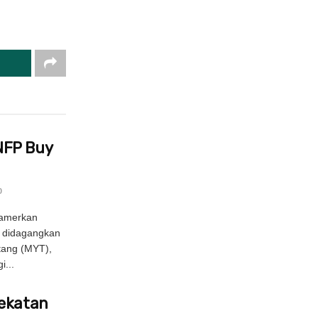
NFP Buy
0
amerkan
 didagangkan
tang (MYT),
i...
Sekatan