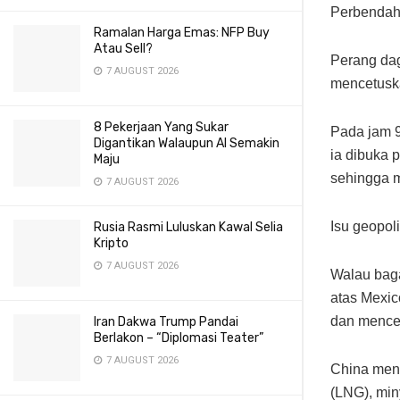
Perbendah
Ramalan Harga Emas: NFP Buy
Atau Sell?
Perang da
7 AUGUST 2026
mencetuska
8 Pekerjaan Yang Sukar
Pada jam 9
Digantikan Walaupun AI Semakin
ia dibuka 
Maju
sehingga m
7 AUGUST 2026
Isu geopol
Rusia Rasmi Luluskan Kawal Selia
Kripto
7 AUGUST 2026
Walau bag
atas Mexic
dan mencet
Iran Dakwa Trump Pandai
Berlakon – “Diplomasi Teater”
7 AUGUST 2026
China meng
(LNG), min