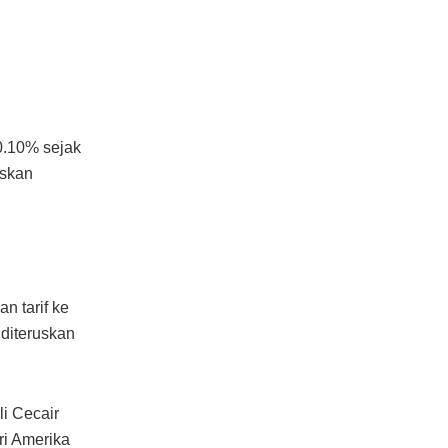
0.10% sejak
uskan
 tarif ke
diteruskan
li Cecair
ri Amerika