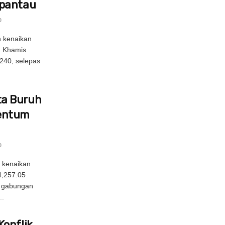
ipantau
0
 kenaikan
n Khamis
240, selepas
a Buruh
entum
0
 kenaikan
4,257.05
g gabungan
..
Konflik