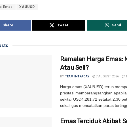
a Emas
XAUUSD
Share
Tweet
Send
sts
Ramalan Harga Emas: 
Atau Sell?
BY
TEAM INTRADAY
7 AUGUST 2026
Harga emas (XAU/USD) terus memp
prestasi memberangsangkan apabila
sekitar USD4,281.72 setakat 2:30 pe
sekali gus mencatatkan paras tertingg
Emas Terciduk Akibat 