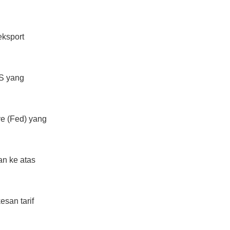
eksport
S yang
e (Fed) yang
an ke atas
san tarif