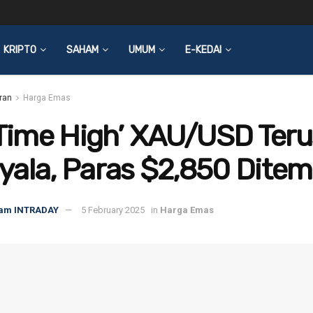
KRIPTO
SAHAM
UMUM
E-KEDAI
ran
Harga Emas
-Time High’ XAU/USD Teru
ala, Paras $2,850 Ditem
am INTRADAY
5 February 2025
in
Harga Emas