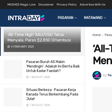
MOSHED Magic Line
Disclaimer
Privacy Policy
Advertise With Us
LATEST
TRENDING
Filter
PASARAN
MATAWANG
‘All-Time High’ XAU/USD Terus
Home
Pasa
Menyala, Paras $2,850 Ditembusi
‘All
5 FEBRUARY 2025
Meny
Pasaran Buruh AS Makin
‘Mendingin’: Adakah Ini Berita Baik
Untuk Kadar Faedah?
by
Te
7 AUGUST 2026
Situasi Berbeza : Pasaran Kerja
Kanada Terus Berkembang Pada
Julai!
7 AUGUST 2026