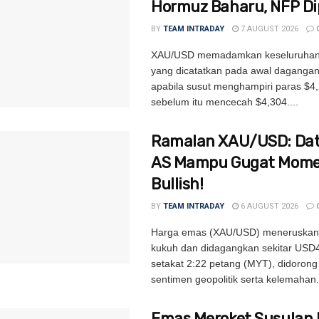
Hormuz Baharu, NFP D
BY
TEAM INTRADAY
7 AUGUST 2026
XAU/USD memadamkan keseluruhan
yang dicatatkan pada awal daganga
apabila susut menghampiri paras $4,
sebelum itu mencecah $4,304....
Ramalan XAU/USD: Dat
AS Mampu Gugat Mom
Bullish!
BY
TEAM INTRADAY
6 AUGUST 2026
Harga emas (XAU/USD) meneruskan
kukuh dan didagangkan sekitar USD
setakat 2:22 petang (MYT), didoron
sentimen geopolitik serta kelemahan.
Emas Meroket Susulan 