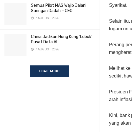
Syarikat.
Semua Pilot MAS Wajib Jalani
Saringan Dadah – CEO
7 AUGUST 2026
Selain itu
logam untu
China Jadikan Hong Kong ‘Lubuk’
Pusat Data AI
Perang pe
7 AUGUST 2026
mengheret 
Melihat ke
LOAD MORE
sedikit h
Presiden F
arah infla
Kini, bank
yang akan 