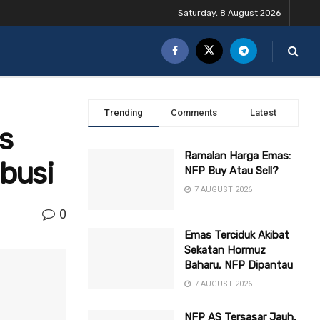
Saturday, 8 August 2026
Trending
Comments
Latest
s
Ramalan Harga Emas:
busi
NFP Buy Atau Sell?
7 AUGUST 2026
0
Emas Terciduk Akibat
Sekatan Hormuz
Baharu, NFP Dipantau
7 AUGUST 2026
NFP AS Tersasar Jauh,