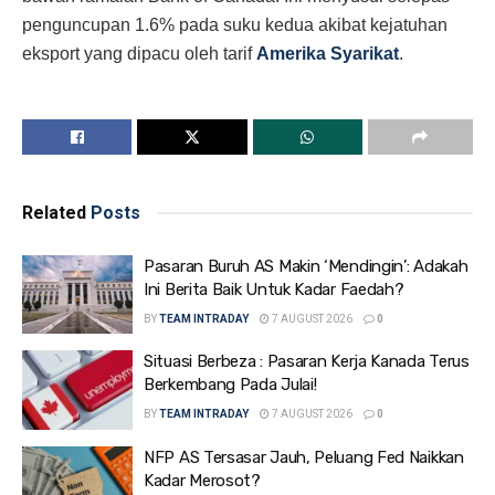
penguncupan 1.6% pada suku kedua akibat kejatuhan
eksport yang dipacu oleh tarif
Amerika Syarikat
.
Related
Posts
Pasaran Buruh AS Makin ‘Mendingin’: Adakah
Ini Berita Baik Untuk Kadar Faedah?
BY
TEAM INTRADAY
7 AUGUST 2026
0
Situasi Berbeza : Pasaran Kerja Kanada Terus
Berkembang Pada Julai!
BY
TEAM INTRADAY
7 AUGUST 2026
0
NFP AS Tersasar Jauh, Peluang Fed Naikkan
Kadar Merosot?