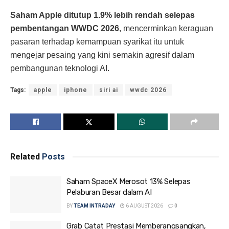
Saham Apple ditutup 1.9% lebih rendah selepas
pembentangan WWDC 2026
, mencerminkan keraguan
pasaran terhadap kemampuan syarikat itu untuk
mengejar pesaing yang kini semakin agresif dalam
pembangunan teknologi AI.
Tags:
apple
iphone
siri ai
wwdc 2026
Related
Posts
Saham SpaceX Merosot 13% Selepas
Pelaburan Besar dalam AI
BY
TEAM INTRADAY
6 AUGUST 2026
0
Grab Catat Prestasi Memberangsangkan,