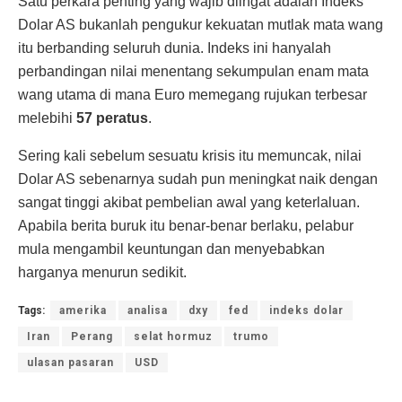
Satu perkara penting yang wajib diingat adalah Indeks
Dolar AS bukanlah pengukur kekuatan mutlak mata wang
itu berbanding seluruh dunia. Indeks ini hanyalah
perbandingan nilai menentang sekumpulan enam mata
wang utama di mana Euro memegang rujukan terbesar
melebihi
57 peratus
.
Sering kali sebelum sesuatu krisis itu memuncak, nilai
Dolar AS sebenarnya sudah pun meningkat naik dengan
sangat tinggi akibat pembelian awal yang keterlaluan.
Apabila berita buruk itu benar-benar berlaku, pelabur
mula mengambil keuntungan dan menyebabkan
harganya menurun sedikit.
Tags:
amerika
analisa
dxy
fed
indeks dolar
Iran
Perang
selat hormuz
trumo
ulasan pasaran
USD