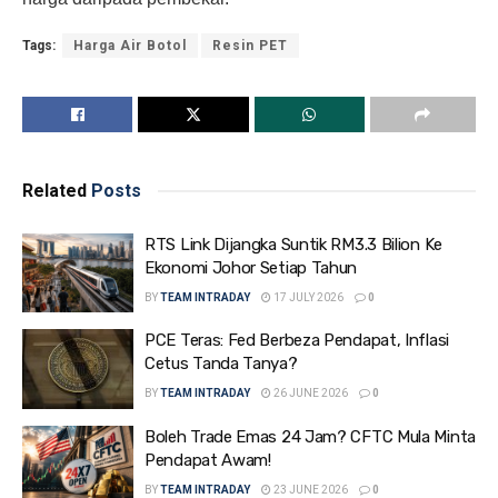
Tags:
Harga Air Botol
Resin PET
Related
Posts
RTS Link Dijangka Suntik RM3.3 Bilion Ke
Ekonomi Johor Setiap Tahun
BY
TEAM INTRADAY
17 JULY 2026
0
PCE Teras: Fed Berbeza Pendapat, Inflasi
Cetus Tanda Tanya?
BY
TEAM INTRADAY
26 JUNE 2026
0
Boleh Trade Emas 24 Jam? CFTC Mula Minta
Pendapat Awam!
BY
TEAM INTRADAY
23 JUNE 2026
0