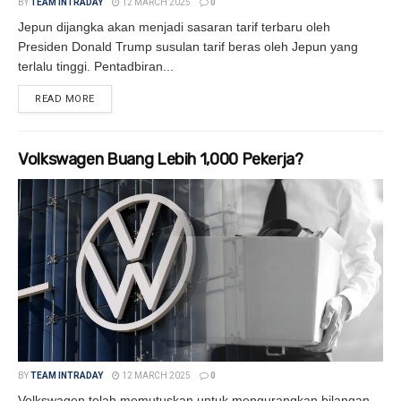
BY
TEAM INTRADAY
12 MARCH 2025
0
Jepun dijangka akan menjadi sasaran tarif terbaru oleh
Presiden Donald Trump susulan tarif beras oleh Jepun yang
terlalu tinggi. Pentadbiran...
READ MORE
DETAILS
Volkswagen Buang Lebih 1,000 Pekerja?
BY
TEAM INTRADAY
12 MARCH 2025
0
Volkswagen telah memutuskan untuk mengurangkan bilangan