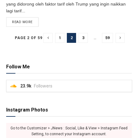
yang didorong oleh faktor tarif oleh Trump yang ingin naikkan
lagi tarif...
READ MORE
DETAILS
1
2
3
…
59
PAGE 2 OF 59
Follow Me
23.9k
Followers
Instagram Photos
Go to the Customizer > JNews : Social, Like & View > Instagram Feed
Setting, to connect your Instagram account.