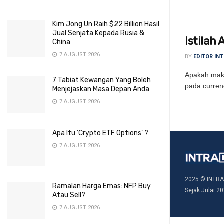
Kim Jong Un Raih $22 Billion Hasil
Jual Senjata Kepada Rusia &
Istilah
China
7 AUGUST 2026
BY
EDITOR IN
Apakah maks
7 Tabiat Kewangan Yang Boleh
pada currenc
Menjejaskan Masa Depan Anda
7 AUGUST 2026
Apa Itu ‘Crypto ETF Options’ ?
7 AUGUST 2026
2025 © INTRA
Ramalan Harga Emas: NFP Buy
Sejak Julai 20
Atau Sell?
7 AUGUST 2026