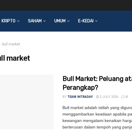
KRIPTO
SAHAM
UMUM
E-KEDAI
bull market
ll market
Bull Market: Peluang a
Perangkap?
BY
TEAM INTRADAY
2 JULY 2026
0
Bull market adalah istilah yang digu
menggambarkan keadaan apabila p
kewangan mengalami kenaikan harg
berterusan dalam tempoh yang panj