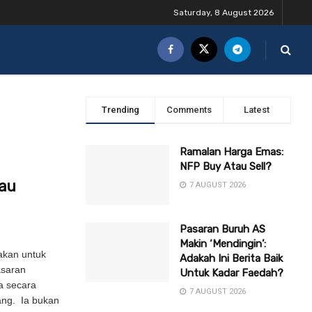
Saturday, 8 August 2026
Trending
Comments
Latest
Ramalan Harga Emas:
NFP Buy Atau Sell?
tau
7 AUGUST 2026
Pasaran Buruh AS
Makin ‘Mendingin’:
nakan untuk
Adakah Ini Berita Baik
asaran
Untuk Kadar Faedah?
a secara
7 AUGUST 2026
ang. Ia bukan