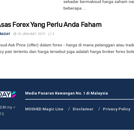
sekadar bermaksud harga saham nai
beberapa ...
 Asas Forex Yang Perlu Anda Faham
TRADAY
18 JANUARY 2019
1
ud Ask Price (offer) dalam forex - harga di mana pelanggan atau trad
y pair tertentu dan harga tersebut juga adalah harga broker forex boleh 
Media Pasaran Kewangan No. 1 di Malaysia
DAY.my ⚡
MOSHED Magic Line
Disclaimer
Privacy Policy
13.