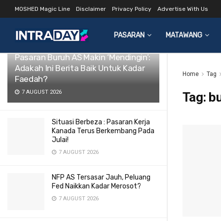
MOSHED Magic Line
Disclaimer
Privacy Policy
Advertise With Us
LATEST
TRENDING
Filter
PASARAN
MATAWANG
Pasaran Buruh AS Makin ‘Mendingin’:
Adakah Ini Berita Baik Untuk Kadar
Home
Tag
Faedah?
7 AUGUST 2026
Tag:
bu
Situasi Berbeza : Pasaran Kerja
Kanada Terus Berkembang Pada
Julai!
7 AUGUST 2026
NFP AS Tersasar Jauh, Peluang
Fed Naikkan Kadar Merosot?
7 AUGUST 2026