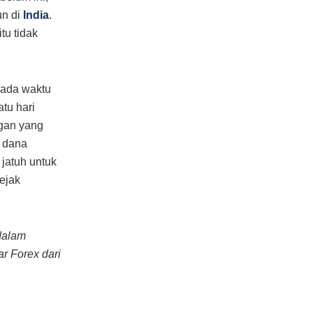
un di
India
.
tu tidak
pada waktu
tu hari
ngan yang
n dana
jatuh untuk
ejak
dalam
r Forex dari