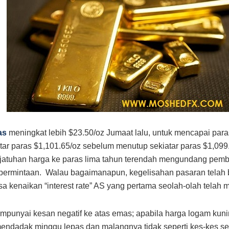
as
meningkat lebih $23.50/oz Jumaat lalu, untuk mencapai paras
itar paras $1,101.65/oz sebelum menutup sekiatar paras $1,099
jatuhan harga ke paras lima tahun terendah mengundang pemb
permintaan. Walau bagaimanapun, kegelisahan pasaran telah
a kenaikan “interest rate” AS yang pertama seolah-olah telah 
empunyai kesan negatif ke atas emas; apabila harga logam kun
ndadak minggu lepas dan malangnya tidak seperti kes-kes se