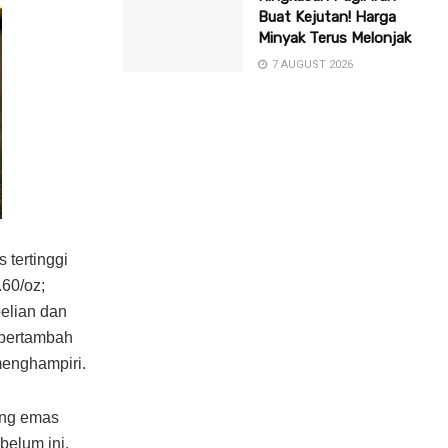
Buat Kejutan! Harga
Minyak Terus Melonjak
7 AUGUST 2026
 tertinggi
.60/oz;
elian dan
 bertambah
menghampiri.
ing emas
belum ini,