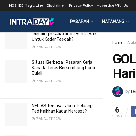
27 Jul 2015
MOSHED Magic Line
Disclaimer
Privacy Policy
Advertise With Us
LATEST
TRENDING
Filter
27 JULY 2015
PASARAN
MATAWANG
Pasaran Buruh AS Makin
‘Mendingin’: Adakah Ini Berita Baik
Untuk Kadar Faedah?
Home
Artik
7 AUGUST 2026
GOL
Situasi Berbeza : Pasaran Kerja
Kanada Terus Berkembang Pada
Hari
Julai!
7 AUGUST 2026
by
Te
NFP AS Tersasar Jauh, Peluang
6
Fed Naikkan Kadar Merosot?
VIEWS
7 AUGUST 2026