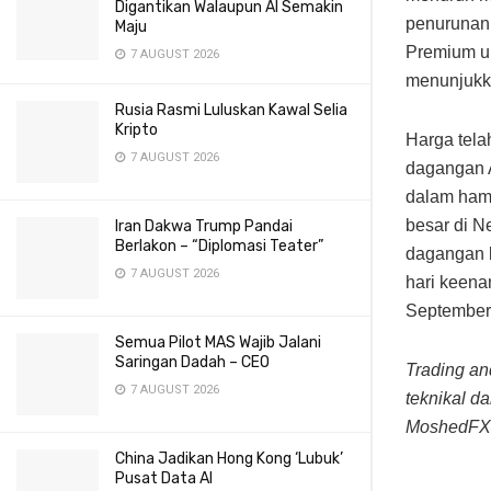
Digantikan Walaupun AI Semakin
penurunan 
Maju
Premium un
7 AUGUST 2026
menunjukka
Rusia Rasmi Luluskan Kawal Selia
Kripto
Harga tela
7 AUGUST 2026
dagangan A
dalam hamp
besar di N
Iran Dakwa Trump Pandai
Berlakon – “Diplomasi Teater”
dagangan b
7 AUGUST 2026
hari keena
September
Semua Pilot MAS Wajib Jalani
Saringan Dadah – CEO
Trading a
7 AUGUST 2026
teknikal d
MoshedFX
China Jadikan Hong Kong ‘Lubuk’
Pusat Data AI