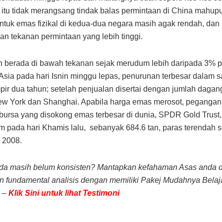
itu tidak merangsang tindak balas permintaan di China mahup
tuk emas fizikal di kedua-dua negara masih agak rendah, dan i
n tekanan permintaan yang lebih tinggi.
h berada di bawah tekanan sejak merudum lebih daripada 3% 
sia pada hari Isnin minggu lepas, penurunan terbesar dalam sa
ir dua tahun; setelah penjualan disertai dengan jumlah daga
ew York dan Shanghai. Apabila harga emas merosot, peganga
ursa yang disokong emas terbesar di dunia, SPDR Gold Trust, 
m pada hari Khamis lalu, sebanyak 684.6 tan, paras terendah s
 2008.
nda masih belum konsisten? Mantapkan kefahaman Asas anda 
an fundamental analisis dengan memiliki Pakej Mudahnya Belaja
 –
Klik Sini untuk lihat Testimoni