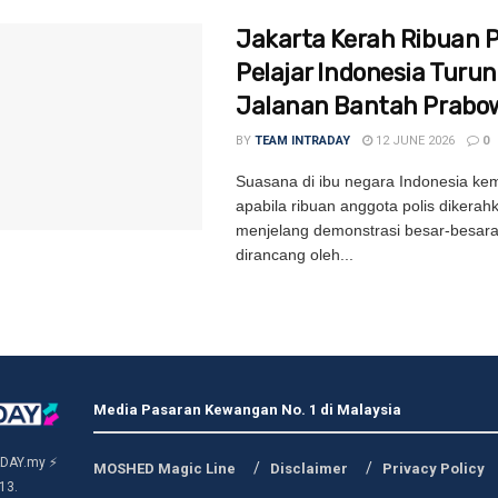
Jakarta Kerah Ribuan Po
Pelajar Indonesia Turun
Jalanan Bantah Prabo
BY
TEAM INTRADAY
12 JUNE 2026
0
Suasana di ibu negara Indonesia kem
apabila ribuan anggota polis dikerah
menjelang demonstrasi besar-besar
dirancang oleh...
Media Pasaran Kewangan No. 1 di Malaysia
DAY.my ⚡
MOSHED Magic Line
Disclaimer
Privacy Policy
13.