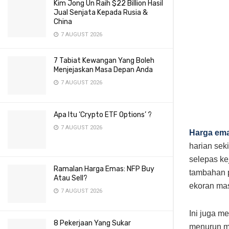
Kim Jong Un Raih $22 Billion Hasil
Jual Senjata Kepada Rusia &
China
7 AUGUST 2026
7 Tabiat Kewangan Yang Boleh
Menjejaskan Masa Depan Anda
7 AUGUST 2026
Apa Itu ‘Crypto ETF Options’ ?
7 AUGUST 2026
Harga em
harian sek
selepas ke
Ramalan Harga Emas: NFP Buy
tambahan 
Atau Sell?
ekoran mas
7 AUGUST 2026
Ini juga m
8 Pekerjaan Yang Sukar
menurun me