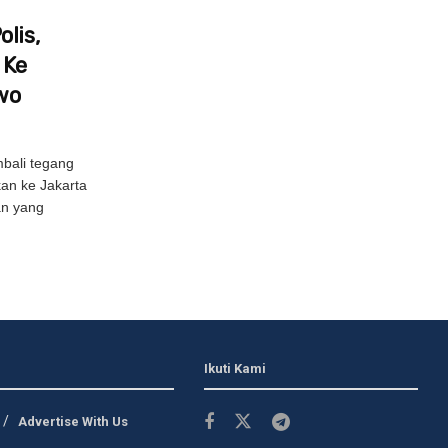
lis,
 Ke
wo
bali tegang
kan ke Jakarta
an yang
Ikuti Kami
Advertise With Us