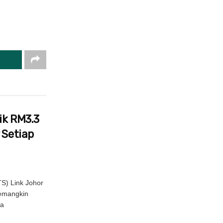
ik RM3.3
 Setiap
S) Link Johor
pemangkin
la