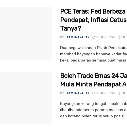
PCE Teras: Fed Berbeza
Pendapat, Inflasi Cetu
Tanya?
BY
TEAM INTRADAY
26 JUNE 2026
0
Dua pegawai kanan Rizab Persekutu
memberi bayangan bahawa kadar fa
kekal pada paras semasa buat masa i
Boleh Trade Emas 24 
Mula Minta Pendapat 
BY
TEAM INTRADAY
23 JUNE 2026
0
Bayangkan korang tengah lepak mal
tiba-tiba ada berita perang meletus 
dan korang boleh terus setup posisi..