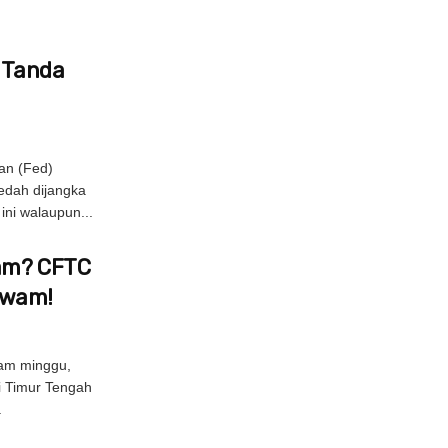
s Tanda
an (Fed)
edah dijangka
ni walaupun...
Jam? CFTC
Awam!
am minggu,
di Timur Tengah
.