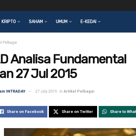
KRIPTO
SAHAM
UMUM
E-KEDAI
el Pelbagai
D Analisa Fundamental
an 27 Jul 2015
am INTRADAY
27 July 2015
in
Artikel Pelbagai
Share on Facebook
Share on Twitter
Share to Wha