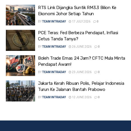
RTS Link Dijangka Suntik RM3.3 Bilion Ke
Ekonomi Johor Setiap Tahun
BY
TEAM INTRADAY
17 JULY 2026
0
PCE Teras: Fed Berbeza Pendapat, Inflasi
Cetus Tanda Tanya?
BY
TEAM INTRADAY
26 JUNE 2026
0
Boleh Trade Emas 24 Jam? CFTC Mula Minta
Pendapat Awam!
BY
TEAM INTRADAY
23 JUNE 2026
0
Jakarta Kerah Ribuan Polis, Pelajar Indonesia
Turun Ke Jalanan Bantah Prabowo
BY
TEAM INTRADAY
12 JUNE 2026
0