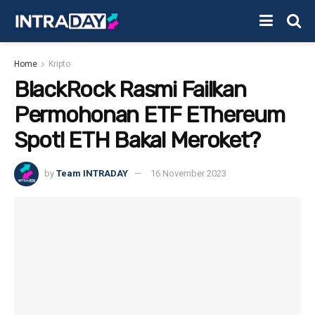
Home
Kripto
BlackRock Rasmi Failkan
Permohonan ETF EThereum
Spot! ETH Bakal Meroket?
by
Team INTRADAY
16 November 2023