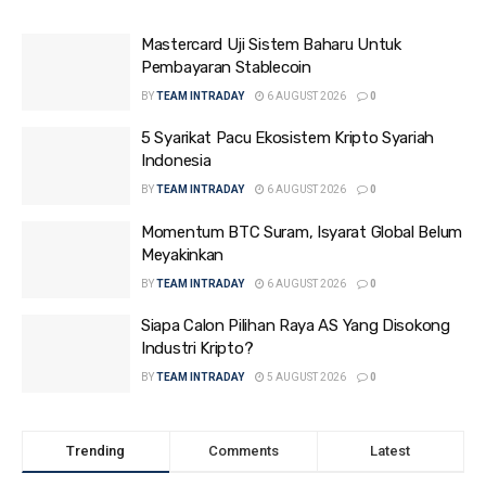
Mastercard Uji Sistem Baharu Untuk
Pembayaran Stablecoin
BY
TEAM INTRADAY
6 AUGUST 2026
0
5 Syarikat Pacu Ekosistem Kripto Syariah
Indonesia
BY
TEAM INTRADAY
6 AUGUST 2026
0
Momentum BTC Suram, Isyarat Global Belum
Meyakinkan
BY
TEAM INTRADAY
6 AUGUST 2026
0
Siapa Calon Pilihan Raya AS Yang Disokong
Industri Kripto?
BY
TEAM INTRADAY
5 AUGUST 2026
0
Trending
Comments
Latest