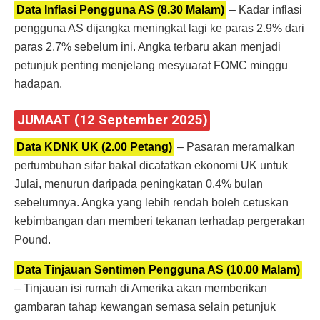
Data Inflasi Pengguna AS (8.30 Malam)
– Kadar inflasi
pengguna AS dijangka meningkat lagi ke paras 2.9% dari
paras 2.7% sebelum ini. Angka terbaru akan menjadi
petunjuk penting menjelang mesyuarat FOMC minggu
hadapan.
JUMAAT (12 September 2025)
Data KDNK UK (2.00 Petang)
– Pasaran meramalkan
pertumbuhan sifar bakal dicatatkan ekonomi UK untuk
Julai, menurun daripada peningkatan 0.4% bulan
sebelumnya. Angka yang lebih rendah boleh cetuskan
kebimbangan dan memberi tekanan terhadap pergerakan
Pound.
Data Tinjauan Sentimen Pengguna AS (10.00 Malam)
– Tinjauan isi rumah di Amerika akan memberikan
gambaran tahap kewangan semasa selain petunjuk