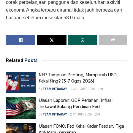
corak perbelanjaan pengguna dan keseluruhan aktiviti
ekonomi. Angka terbaru diramal tidak jauh berbeza dari
bacaan sebelum ini sekitar 58.0 mata.
Related
Posts
NFP Tumpuan Penting, Mampukah USD
Kekal King? (3-7 Ogos 2026)
BY
TEAM INTRADAY
3 AUGUST 2026
0
Ulasan Laporan: GDP Perlahan, Inflasi
Terkawal Sokong Pendirian Fed
BY
TEAM INTRADAY
31 JULY 2026
0
Ulasan FOMC: Fed Kekal Kadar Faedah, Tiga
Ahli Mahu Kenaikan