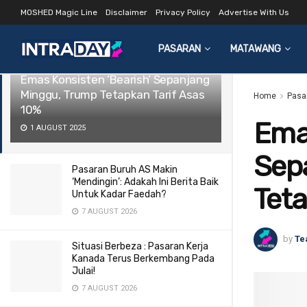
MOSHED Magic Line
Disclaimer
Privacy Policy
Advertise With Us
LATEST
TRENDING
Filter
PASARAN
MATAWANG
Emas Konsisten ‘Bearish’ Sepanjang
Minggu, Trump Tetapkan Tarif Asas
Home
Pasa
10%
Emas
1 AUGUST 2025
Sep
Pasaran Buruh AS Makin
‘Mendingin’: Adakah Ini Berita Baik
Teta
Untuk Kadar Faedah?
7 AUGUST 2026
by
Te
Situasi Berbeza : Pasaran Kerja
Kanada Terus Berkembang Pada
Julai!
7 AUGUST 2026