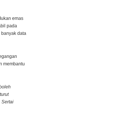
udukan emas
bil pada
 banyak data
tegangan
dan membantu
boleh
turut
Sertai