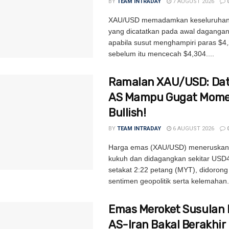
BY
TEAM INTRADAY
7 AUGUST 2026
XAU/USD memadamkan keseluruhan
yang dicatatkan pada awal daganga
apabila susut menghampiri paras $4,
sebelum itu mencecah $4,304....
Ramalan XAU/USD: Dat
AS Mampu Gugat Mom
Bullish!
BY
TEAM INTRADAY
6 AUGUST 2026
Harga emas (XAU/USD) meneruskan
kukuh dan didagangkan sekitar USD
setakat 2:22 petang (MYT), didoron
sentimen geopolitik serta kelemahan.
Emas Meroket Susulan 
AS-Iran Bakal Berakhir