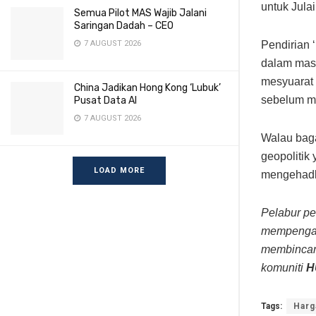
untuk Jula
Semua Pilot MAS Wajib Jalani
Saringan Dadah – CEO
7 AUGUST 2026
Pendirian
dalam masa
mesyuarat 
China Jadikan Hong Kong ‘Lubuk’
sebelum m
Pusat Data AI
7 AUGUST 2026
Walau bag
geopolitik
LOAD MORE
mengehadk
Pelabur pe
mempengar
membincan
komuniti
H
Tags:
Harg