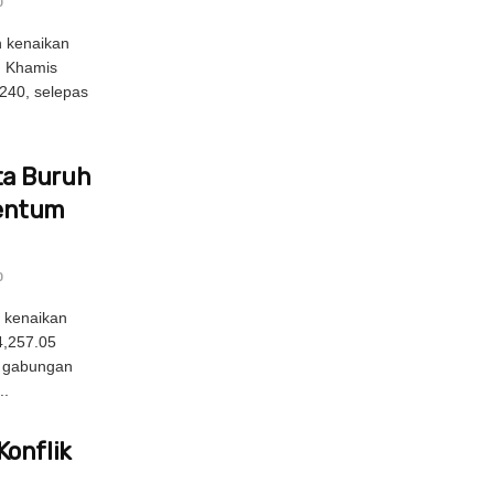
0
 kenaikan
n Khamis
240, selepas
a Buruh
entum
0
 kenaikan
4,257.05
g gabungan
..
Konflik