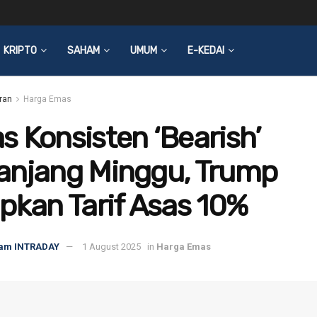
KRIPTO
SAHAM
UMUM
E-KEDAI
ran
Harga Emas
 Konsisten ‘Bearish’
anjang Minggu, Trump
pkan Tarif Asas 10%
am INTRADAY
1 August 2025
in
Harga Emas