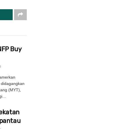
NFP Buy
0
amerkan
 didagangkan
tang (MYT),
i...
Sekatan
ipantau