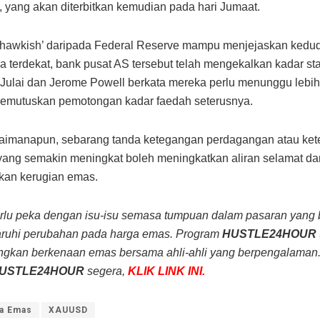
i, yang akan diterbitkan kemudian pada hari Jumaat.
 ‘hawkish’ daripada Federal Reserve mampu menjejaskan ked
 terdekat, bank pusat AS tersebut telah mengekalkan kadar sta
Julai dan Jerome Powell berkata mereka perlu menunggu lebih
emutuskan pemotongan kadar faedah seterusnya.
aimanapun, sebarang tanda ketegangan perdagangan atau ke
 yang semakin meningkat boleh meningkatkan aliran selamat 
an kerugian emas.
rlu peka dengan isu-isu semasa tumpuan dalam pasaran yang 
uhi perubahan pada harga emas. Program
HUSTLE24HOUR
gkan berkenaan emas bersama ahli-ahli yang berpengalaman. 
USTLE24HOUR
segera,
KLIK LINK INI.
a Emas
XAUUSD