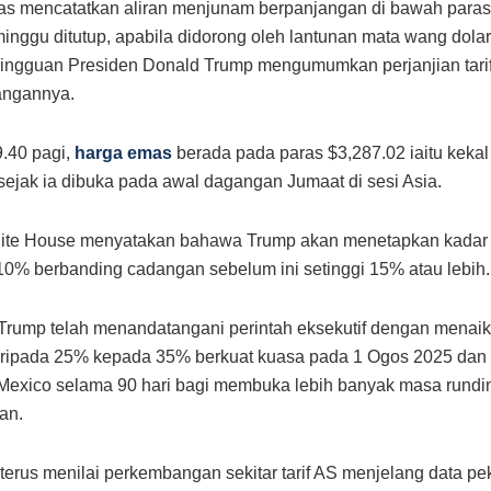
s mencatatkan aliran menjunam berpanjangan di bawah paras
inggu ditutup, apabila didorong oleh lantunan mata wang dola
ngguan Presiden Donald Trump mengumumkan perjanjian tarif
angannya.
.40 pagi,
harga emas
berada pada paras $3,287.02 iaitu kekal 
sejak ia dibuka pada awal dagangan Jumaat di sesi Asia.
hite House menyatakan bahawa Trump akan menetapkan kadar t
0% berbanding cadangan sebelum ini setinggi 15% atau lebih.
, Trump telah menandatangani perintah eksekutif dengan menaikk
ripada 25% kepada 35% berkuat kuasa pada 1 Ogos 2025 dan 
f Mexico selama 90 hari bagi membuka lebih banyak masa rund
an.
erus menilai perkembangan sekitar tarif AS menjelang data pe