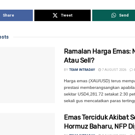
Share
Tweet
Send
sts
Ramalan Harga Emas: 
Atau Sell?
BY
TEAM INTRADAY
7 AUGUST 2026
Harga emas (XAU/USD) terus memp
prestasi memberangsangkan apabila
sekitar USD4,281.72 setakat 2:30 pe
sekali gus mencatatkan paras tertingg
Emas Terciduk Akibat 
Hormuz Baharu, NFP D