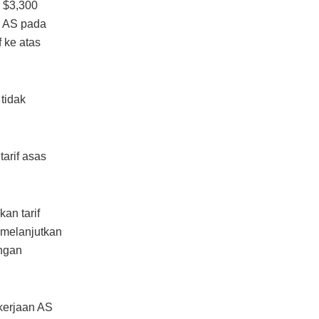
 $3,300
r AS pada
 ke atas
tidak
arif asas
an tarif
melanjutkan
ingan
kerjaan AS