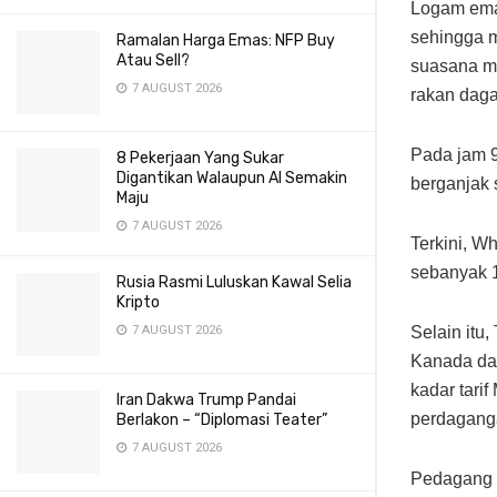
Logam ema
sehingga m
Ramalan Harga Emas: NFP Buy
Atau Sell?
suasana mi
7 AUGUST 2026
rakan dag
Pada jam 9
8 Pekerjaan Yang Sukar
Digantikan Walaupun AI Semakin
berganjak 
Maju
7 AUGUST 2026
Terkini, W
sebanyak 1
Rusia Rasmi Luluskan Kawal Selia
Kripto
7 AUGUST 2026
Selain itu
Kanada da
kadar tari
Iran Dakwa Trump Pandai
perdagang
Berlakon – “Diplomasi Teater”
7 AUGUST 2026
Pedagang t