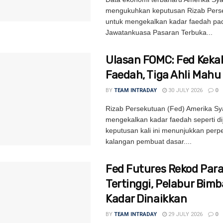
mengukuhkan keputusan Rizab Pers
untuk mengekalkan kadar faedah pa
Jawatankuasa Pasaran Terbuka...
Ulasan FOMC: Fed Kekal
Faedah, Tiga Ahli Mahu
BY
TEAM INTRADAY
30 JULY 2026
0
Rizab Persekutuan (Fed) Amerika Sya
mengekalkan kadar faedah seperti d
keputusan kali ini menunjukkan per
kalangan pembuat dasar....
Fed Futures Rekod Par
Tertinggi, Pelabur Bim
Kadar Dinaikkan
BY
TEAM INTRADAY
29 JULY 2026
0