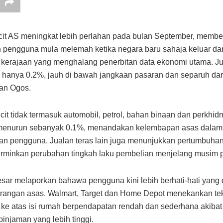
cit AS meningkat lebih perlahan pada bulan September, member
 pengguna mula melemah ketika negara baru sahaja keluar da
kerajaan yang menghalang penerbitan data ekonomi utama. Jua
 hanya 0.2%, jauh di bawah jangkaan pasaran dan separuh da
an Ogos.
cit tidak termasuk automobil, petrol, bahan binaan dan perkhid
enurun sebanyak 0.1%, menandakan kelembapan asas dalam
an pengguna. Jualan teras lain juga menunjukkan pertumbuha
minkan perubahan tingkah laku pembelian menjelang musim p
esar melaporkan bahawa pengguna kini lebih berhati-hati yang d
arangan asas. Walmart, Target dan Home Depot menekankan t
 ke atas isi rumah berpendapatan rendah dan sederhana akibat inf
pinjaman yang lebih tinggi.