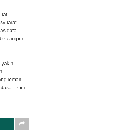
buat
syuarat
as data
 bercampur
 yakin
n
yang lemah
dasar lebih