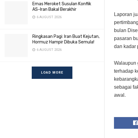
Emas Meroket Susulan Konflik
AS-Iran Bakal Berakhir
Laporan ju
6 AUGUST 2026
pertimbang
bulan Dise
Ringkasan Pagi: Iran Buat Kejutan,
pasaran b
Hormuz Hampir Dibuka Semula!
dan kadar 
6 AUGUST 2026
Walaupun g
terhadap 
LOAD MORE
kebarangka
sebagai fa
awal.