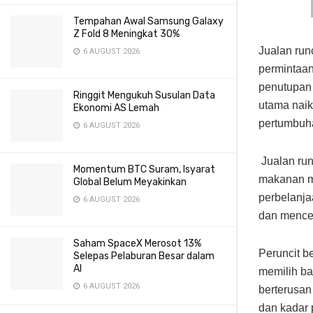
Tempahan Awal Samsung Galaxy
Z Fold 8 Meningkat 30%
Jualan run
6 AUGUST 2026
permintaan
penutupan 
Ringgit Mengukuh Susulan Data
utama naik
Ekonomi AS Lemah
pertumbuh
6 AUGUST 2026
Jualan run
Momentum BTC Suram, Isyarat
makanan m
Global Belum Meyakinkan
perbelanja
6 AUGUST 2026
dan mencer
Saham SpaceX Merosot 13%
Peruncit b
Selepas Pelaburan Besar dalam
AI
memilih b
6 AUGUST 2026
berterusan
dan kadar 