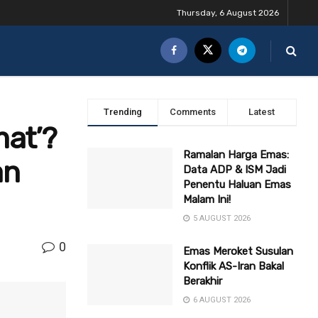
Thursday, 6 August 2026
Trending
Comments
Latest
at’?
Ramalan Harga Emas:
an
Data ADP & ISM Jadi
Penentu Haluan Emas
Malam Ini!
5 AUGUST 2026
0
Emas Meroket Susulan
Konflik AS-Iran Bakal
Berakhir
6 AUGUST 2026