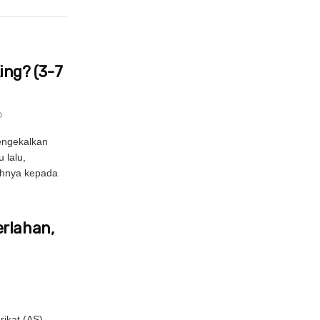
ng? (3-7
0
engekalkan
 lalu,
uhnya kepada
erlahan,
ikat (AS)