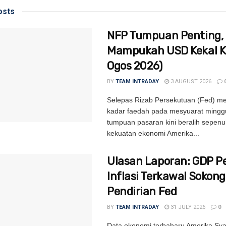
sts
NFP Tumpuan Penting,
Mampukah USD Kekal Ki
Ogos 2026)
BY
TEAM INTRADAY
3 AUGUST 2026
Selepas Rizab Persekutuan (Fed) m
kadar faedah pada mesyuarat minggu
tumpuan pasaran kini beralih sepen
kekuatan ekonomi Amerika...
Ulasan Laporan: GDP P
Inflasi Terkawal Sokong
Pendirian Fed
BY
TEAM INTRADAY
31 JULY 2026
0
Data ekonomi terbaharu Amerika Syar