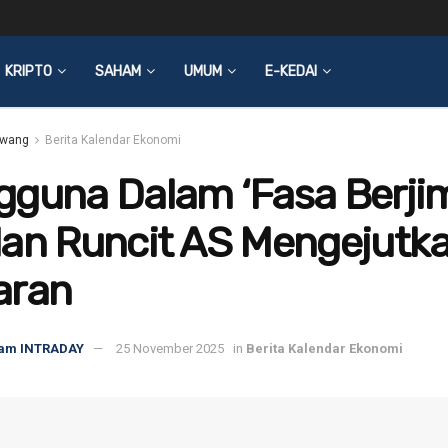
KRIPTO
SAHAM
UMUM
E-KEDAI
wang
Berita Kalendar Ekonomi
guna Dalam ‘Fasa Berjim
lan Runcit AS Mengejutk
aran
am INTRADAY
25 November 2025
in
Berita Kalendar Ekonomi