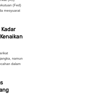
ekutuan (Fed)
da mesyuarat
 Kadar
 Kenaikan
rikat
ijangka, namun
pecahan dalam
as
bang