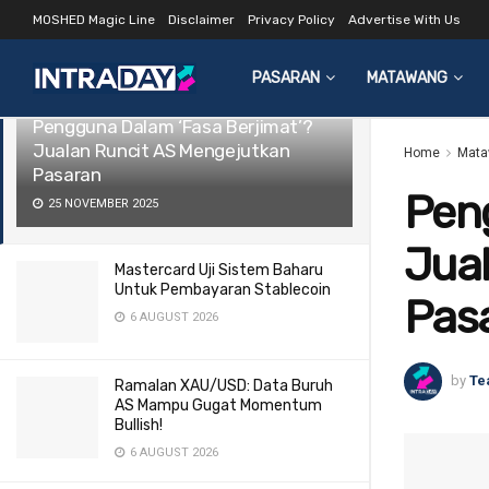
MOSHED Magic Line
Disclaimer
Privacy Policy
Advertise With Us
LATEST
TRENDING
Filter
PASARAN
MATAWANG
Pengguna Dalam ‘Fasa Berjimat’?
Jualan Runcit AS Mengejutkan
Home
Mata
Pasaran
Peng
25 NOVEMBER 2025
Jua
Mastercard Uji Sistem Baharu
Untuk Pembayaran Stablecoin
Pas
6 AUGUST 2026
by
Te
Ramalan XAU/USD: Data Buruh
AS Mampu Gugat Momentum
Bullish!
6 AUGUST 2026