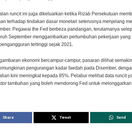
alan runcit ini juga dikeluarkan ketika Rizab Persekutuan mem
an terhadap tindakan dasar monetari seterusnya menjelang me
mber. Pegawai the Fed berbeza pandangan, terutamanya selep
uruh September menggambarkan pertumbuhan pekerjaan yang
pengangguran tertinggi sejak 2021.
ambaran ekonomi bercampur-campur, pasaran dilihat semakin
kemungkinan pengurangan kadar faedah pada Disember, denga
lian kini meningkat kepada 85%. Pelabur melihat data runcit 
ktor tambahan yang boleh mendorong Fed untuk melonggarkan 
Share
Tweet
Send