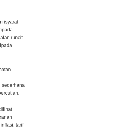
i isyarat
ripada
lan runcit
ripada
matan
n sederhana
ercutian.
ilihat
ekanan
lasi, tarif