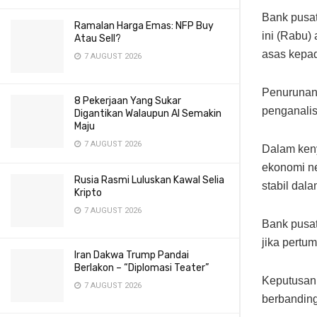
Bank pusa
Ramalan Harga Emas: NFP Buy
ini (Rabu)
Atau Sell?
asas kepad
7 AUGUST 2026
Penurunan 
8 Pekerjaan Yang Sukar
penganalis
Digantikan Walaupun AI Semakin
Maju
7 AUGUST 2026
Dalam keny
ekonomi ne
Rusia Rasmi Luluskan Kawal Selia
stabil dal
Kripto
7 AUGUST 2026
Bank pusat
jika pertu
Iran Dakwa Trump Pandai
Berlakon – “Diplomasi Teater”
Keputusan
7 AUGUST 2026
berbanding