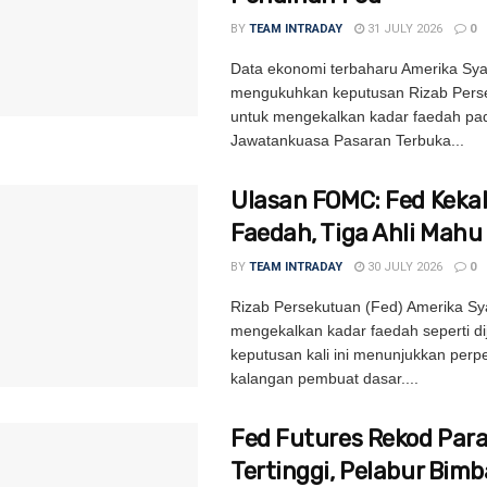
BY
TEAM INTRADAY
31 JULY 2026
0
Data ekonomi terbaharu Amerika Syar
mengukuhkan keputusan Rizab Pers
untuk mengekalkan kadar faedah pa
Jawatankuasa Pasaran Terbuka...
Ulasan FOMC: Fed Kekal
Faedah, Tiga Ahli Mahu
BY
TEAM INTRADAY
30 JULY 2026
0
Rizab Persekutuan (Fed) Amerika Sya
mengekalkan kadar faedah seperti d
keputusan kali ini menunjukkan per
kalangan pembuat dasar....
Fed Futures Rekod Par
Tertinggi, Pelabur Bim