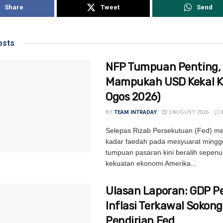
Share
Tweet
Send
sts
NFP Tumpuan Penting,
Mampukah USD Kekal Ki
Ogos 2026)
BY
TEAM INTRADAY
3 AUGUST 2026
Selepas Rizab Persekutuan (Fed) m
kadar faedah pada mesyuarat minggu
tumpuan pasaran kini beralih sepen
kekuatan ekonomi Amerika...
Ulasan Laporan: GDP P
Inflasi Terkawal Sokong
Pendirian Fed