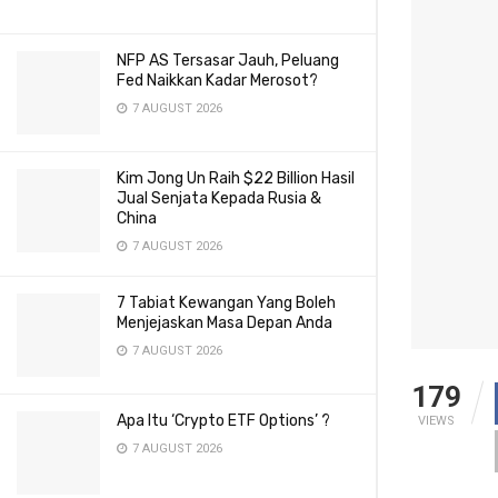
NFP AS Tersasar Jauh, Peluang
Fed Naikkan Kadar Merosot?
7 AUGUST 2026
Kim Jong Un Raih $22 Billion Hasil
Jual Senjata Kepada Rusia &
China
7 AUGUST 2026
7 Tabiat Kewangan Yang Boleh
Menjejaskan Masa Depan Anda
7 AUGUST 2026
179
Apa Itu ‘Crypto ETF Options’ ?
VIEWS
7 AUGUST 2026