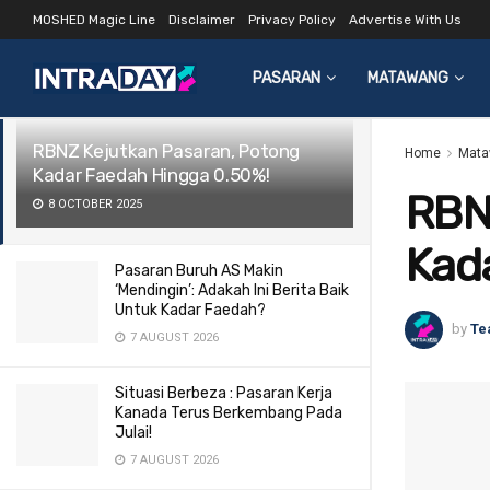
MOSHED Magic Line
Disclaimer
Privacy Policy
Advertise With Us
LATEST
TRENDING
Filter
PASARAN
MATAWANG
RBNZ Kejutkan Pasaran, Potong
Home
Mata
Kadar Faedah Hingga 0.50%!
RBN
8 OCTOBER 2025
Kad
Pasaran Buruh AS Makin
‘Mendingin’: Adakah Ini Berita Baik
Untuk Kadar Faedah?
by
Te
7 AUGUST 2026
Situasi Berbeza : Pasaran Kerja
Kanada Terus Berkembang Pada
Julai!
7 AUGUST 2026