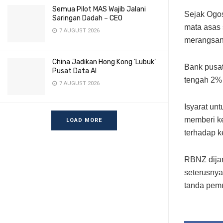
Semua Pilot MAS Wajib Jalani
Sejak Ogo
Saringan Dadah – CEO
mata asas 
7 AUGUST 2026
merangsang
China Jadikan Hong Kong ‘Lubuk’
Bank pusat
Pusat Data AI
tengah 2%
7 AUGUST 2026
Isyarat un
memberi k
LOAD MORE
terhadap 
RBNZ dijan
seterusny
tanda pemu