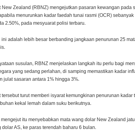
t New Zealand (RBNZ) mengejutkan pasaran kewangan pada se
 apabila menurunkan kadar faedah tunai rasmi (OCR) sebanyak
a 2.50%, pada mesyuarat polisi terbaru.
ini adalah lebih besar berbanding jangkaan penurunan 25 mat
is.
ataan susulan, RBNZ menjelaskan langkah itu perlu bagi me
gara yang sedang perlahan, di samping memastikan kadar infla
am julat sasaran antara 1% hingga 3%.
 tersebut turut memberi isyarat kemungkinan penurunan kadar
mbuhan kekal lemah dalam suku berikutnya.
 mengejut itu menyebabkan mata wang dolar New Zealand jat
 dolar AS, ke paras terendah baharu 6 bulan.