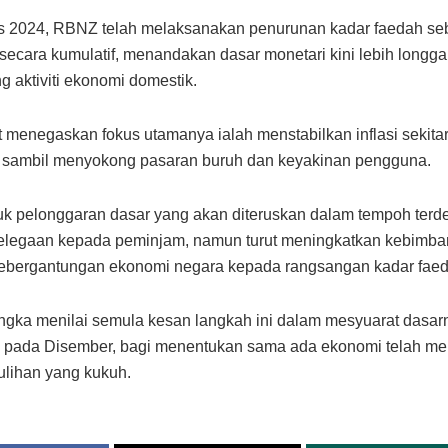
s 2024, RBNZ telah melaksanakan penurunan kadar faedah se
secara kumulatif, menandakan dasar monetari kini lebih longga
 aktiviti ekonomi domestik.
 menegaskan fokus utamanya ialah menstabilkan inflasi sekita
 sambil menyokong pasaran buruh dan keyakinan pengguna.
tuk pelonggaran dasar yang akan diteruskan dalam tempoh terde
elegaan kepada peminjam, namun turut meningkatkan kebimb
kebergantungan ekonomi negara kepada rangsangan kadar faed
gka menilai semula kesan langkah ini dalam mesyuarat dasar
a pada Disember, bagi menentukan sama ada ekonomi telah m
lihan yang kukuh.