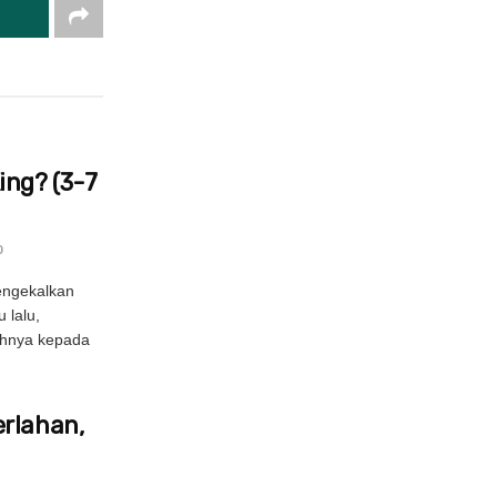
ng? (3-7
0
engekalkan
 lalu,
uhnya kepada
erlahan,