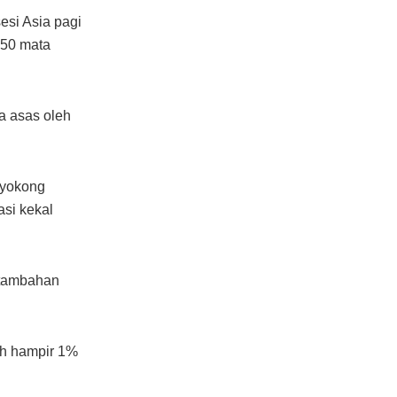
si Asia pagi
 50 mata
a asas oleh
nyokong
si kekal
 tambahan
uh hampir 1%