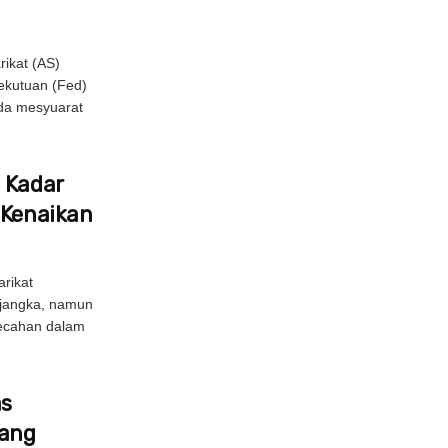
ikat (AS)
ekutuan (Fed)
da mesyuarat
 Kadar
 Kenaikan
rikat
ijangka, namun
pecahan dalam
as
bang