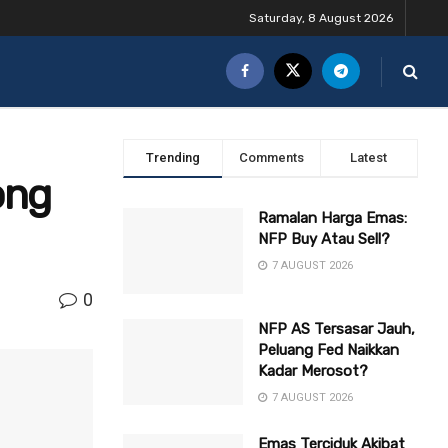
Saturday, 8 August 2026
Trending
Comments
Latest
ong
Ramalan Harga Emas:
NFP Buy Atau Sell?
7 AUGUST 2026
0
NFP AS Tersasar Jauh,
Peluang Fed Naikkan
Kadar Merosot?
7 AUGUST 2026
Emas Terciduk Akibat