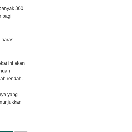
banyak 300
r bagi
r paras
kat ini akan
angan
ah rendah.
nya yang
enunjukkan