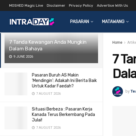
MOSHED Magic Line
Disclaimer
Privacy Policy
Advertise With Us
LATEST
TRENDING
Filter
PASARAN
MATAWANG
7 Tanda Kewangan Anda Mungkin
Home
Arti
Dalam Bahaya
7 T
9 JUNE 2026
Dal
Pasaran Buruh AS Makin
‘Mendingin’: Adakah Ini Berita Baik
Untuk Kadar Faedah?
by
Te
7 AUGUST 2026
Situasi Berbeza : Pasaran Kerja
Kanada Terus Berkembang Pada
Julai!
7 AUGUST 2026