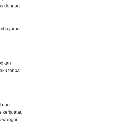
rus dengan
pembayaran
odkan
aku tanpa
l dan
 kerja atau
 kewangan