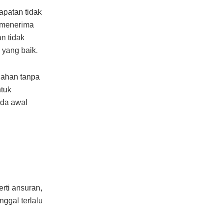
patan tidak
 menerima
n tidak
 yang baik.
lahan tanpa
ntuk
nda awal
ti ansuran,
nggal terlalu