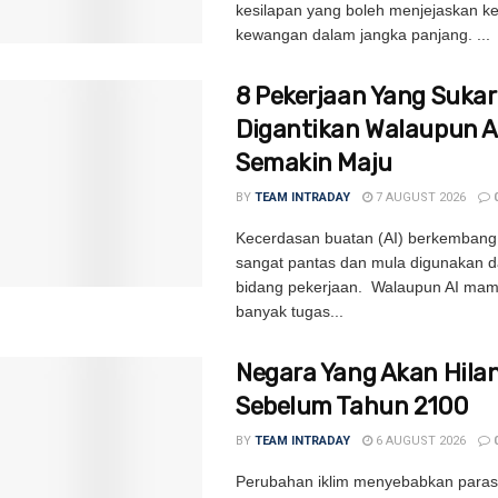
kesilapan yang boleh menjejaskan k
kewangan dalam jangka panjang. ...
8 Pekerjaan Yang Sukar
Digantikan Walaupun A
Semakin Maju
BY
TEAM INTRADAY
7 AUGUST 2026
Kecerdasan buatan (AI) berkemban
sangat pantas dan mula digunakan d
bidang pekerjaan. Walaupun AI ma
banyak tugas...
Negara Yang Akan Hila
Sebelum Tahun 2100
BY
TEAM INTRADAY
6 AUGUST 2026
Perubahan iklim menyebabkan paras 