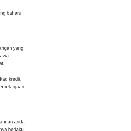
ang baharu
wangan yang
hawa
t.
kad kredit,
erbelanjaan
wangan anda
nya berlaku