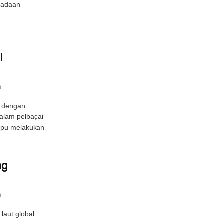
eadaan
I
0
g dengan
alam pelbagai
mpu melakukan
ng
0
laut global