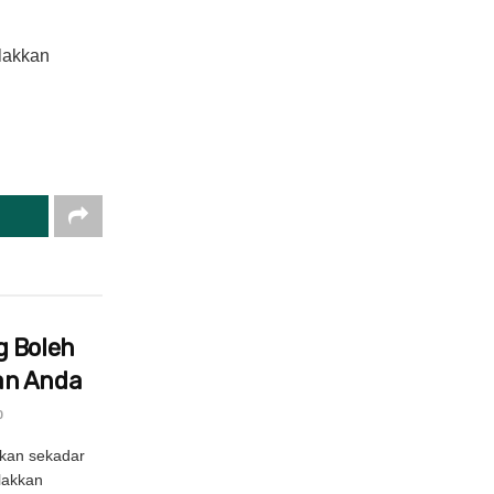
lakkan
g Boleh
an Anda
0
kan sekadar
lakkan