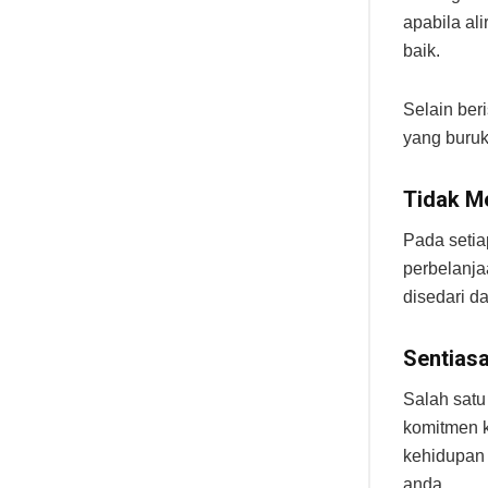
apabila al
baik.
Selain ber
yang buruk
Tidak M
Pada setia
perbelanj
disedari d
Sentias
Salah sat
komitmen k
kehidupan 
anda.