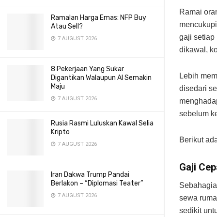
Ramai ora
Ramalan Harga Emas: NFP Buy
mencukupi
Atau Sell?
gaji setia
7 AUGUST 2026
dikawal, k
8 Pekerjaan Yang Sukar
Lebih mem
Digantikan Walaupun AI Semakin
Maju
disedari s
7 AUGUST 2026
menghadapi
sebelum ke
Rusia Rasmi Luluskan Kawal Selia
Kripto
Berikut ad
7 AUGUST 2026
Gaji Cep
Iran Dakwa Trump Pandai
Berlakon – “Diplomasi Teater”
Sebahagia
7 AUGUST 2026
sewa rumah,
sedikit un