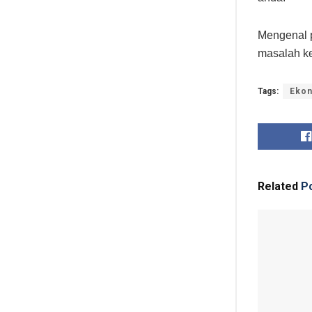
Mengenal p
masalah k
Tags:
Eko
Related
Po