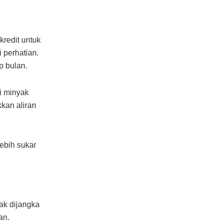
redit untuk
 perhatian.
p bulan.
i minyak
kan aliran
ebih sukar
ak dijangka
tan.