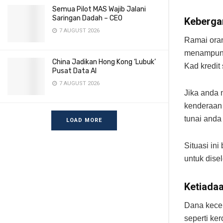
Semua Pilot MAS Wajib Jalani
Saringan Dadah – CEO
Keberga
7 AUGUST 2026
Ramai ora
menampung 
China Jadikan Hong Kong ‘Lubuk’
Kad kredit
Pusat Data AI
7 AUGUST 2026
Jika anda 
kenderaan 
tunai and
LOAD MORE
Situasi in
untuk dise
Ketiada
Dana kecem
seperti ke