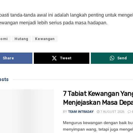
asti tanda-tanda awal ini adalah langkah penting untuk menge
ewangan menjadi lebih serius pada masa hadapan.
nomi
Hutang
Kewangan
Share
Tweet
Send
sts
7 Tabiat Kewangan Yan
Menjejaskan Masa Dep
BY
TEAM INTRADAY
7 AUGUST 2026
Mengurus kewangan dengan baik bu
menyimpan wang, tetapi juga menge