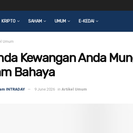
KRIPTO
SAHAM
UMUM
E-KEDAI
kel Umum
anda Kewangan Anda Mun
am Bahaya
am INTRADAY
9 June 2026
in
Artikel Umum