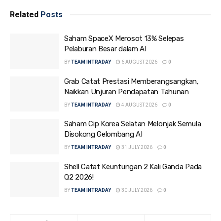
Related
Posts
Saham SpaceX Merosot 13% Selepas
Pelaburan Besar dalam AI
BY
TEAM INTRADAY
6 AUGUST 2026
0
Grab Catat Prestasi Memberangsangkan,
Naikkan Unjuran Pendapatan Tahunan
BY
TEAM INTRADAY
4 AUGUST 2026
0
Saham Cip Korea Selatan Melonjak Semula
Disokong Gelombang AI
BY
TEAM INTRADAY
31 JULY 2026
0
Shell Catat Keuntungan 2 Kali Ganda Pada
Q2 2026!
BY
TEAM INTRADAY
30 JULY 2026
0