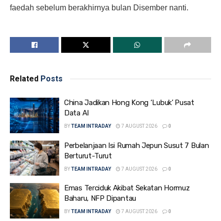
faedah sebelum berakhirnya bulan Disember nanti.
Related
Posts
China Jadikan Hong Kong ‘Lubuk’ Pusat
Data AI
BY
TEAM INTRADAY
7 AUGUST 2026
0
Perbelanjaan Isi Rumah Jepun Susut 7 Bulan
Berturut-Turut
BY
TEAM INTRADAY
7 AUGUST 2026
0
Emas Terciduk Akibat Sekatan Hormuz
Baharu, NFP Dipantau
BY
TEAM INTRADAY
7 AUGUST 2026
0