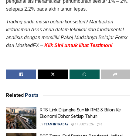
penganalisis meramalkan pertumbuhan sekitar 1% – 2%,
selepas 2.2% pada akhir tahun lepas.
Trading anda masih belum konsisten? Mantapkan
kefahaman Asas anda dalam teknikal dan fundamental
analisis dengan memiliki Pakej Mudahnya Belajar Forex
dari MoshedFX –
Klik Sini untuk lihat Testimoni
Related
Posts
RTS Link Dijangka Suntik RM3.3 Bilion Ke
Ekonomi Johor Setiap Tahun
BY
TEAM INTRADAY
17 JULY 2026
0