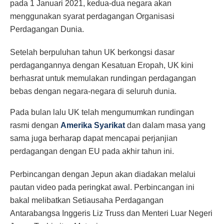
pada 1 Januari 2021, kedua-dua negara akan
menggunakan syarat perdagangan Organisasi
Perdagangan Dunia.
Setelah berpuluhan tahun UK berkongsi dasar
perdagangannya dengan Kesatuan Eropah, UK kini
berhasrat untuk memulakan rundingan perdagangan
bebas dengan negara-negara di seluruh dunia.
Pada bulan lalu UK telah mengumumkan rundingan
rasmi dengan
Amerika Syarikat
dan dalam masa yang
sama juga berharap dapat mencapai perjanjian
perdagangan dengan EU pada akhir tahun ini.
Perbincangan dengan Jepun akan diadakan melalui
pautan video pada peringkat awal. Perbincangan ini
bakal melibatkan Setiausaha Perdagangan
Antarabangsa Inggeris Liz Truss dan Menteri Luar Negeri