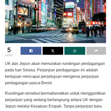
5
VIEWS
UK dan Jepun akan memulakan rundingan perdagangan
pada hari Selasa. Perjanjian perdagangan ini adalah
bertujuan mencapai persetujuan mengenai perjanjian
perdagangan pasca-Brexit.
Rundingan tersebut bermatlamatkan untuk menggantikan
perjanjian yang sedang berlangsung antara UK dengan
Jepun melalui Kesatuan Eropah. Tanpa perjanjian baru