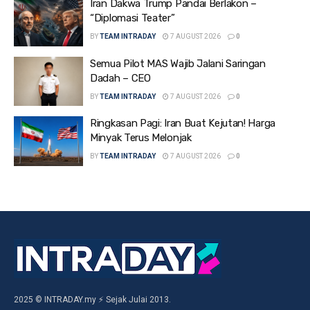
Iran Dakwa Trump Pandai Berlakon –
“Diplomasi Teater”
BY
TEAM INTRADAY
7 AUGUST 2026
0
Semua Pilot MAS Wajib Jalani Saringan
Dadah – CEO
BY
TEAM INTRADAY
7 AUGUST 2026
0
Ringkasan Pagi: Iran Buat Kejutan! Harga
Minyak Terus Melonjak
BY
TEAM INTRADAY
7 AUGUST 2026
0
2025 © INTRADAY.my ⚡ Sejak Julai 2013.