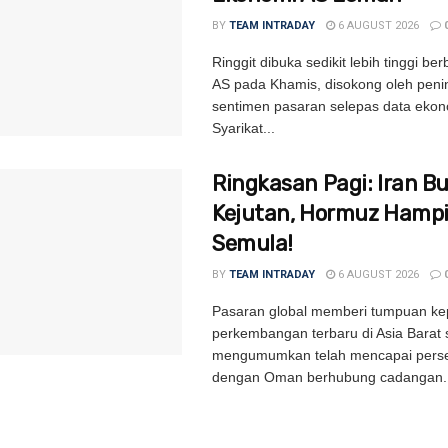
BY
TEAM INTRADAY
6 AUGUST 2026
Ringgit dibuka sedikit lebih tinggi be
AS pada Khamis, disokong oleh peni
sentimen pasaran selepas data ekon
Syarikat...
Ringkasan Pagi: Iran B
Kejutan, Hormuz Hampi
Semula!
BY
TEAM INTRADAY
6 AUGUST 2026
Pasaran global memberi tumpuan k
perkembangan terbaru di Asia Barat 
mengumumkan telah mencapai perse
dengan Oman berhubung cadangan..