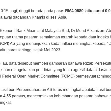
0:15 pagi, ringgit berada pada paras
RM4.0680 iaitu susut 0.
a awal dagangan Khamis di sesi Asia.
i Ekonomi Bank Muamalat Malaysia Bhd, Dr Mohd Afzanizam Ab
umpuan utama pasaran semalaman terarah kepada data Indeks
CPI) AS yang menunjukkan kadar inflasi meningkat kepada 4.
aitu paras tertinggi sejak Mei 2023.
liau, data tersebut memberi gambaran bahawa Rizab Persekut
inan mengekalkan pendirian yang lebih agresif dalam dasar 
li Federal Open Market Committee (FOMC) bermesyuarat ming
, hasil bon Perbendaharaan AS terus meningkat apabila hasil bo
a 4.55 peratus, mencerminkan kebimbangan pasaran bahawa ris
ingkat.