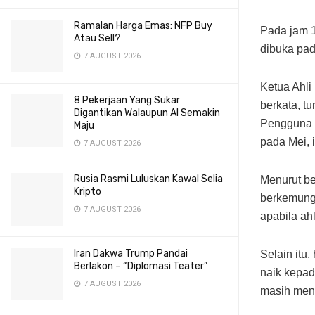
Ramalan Harga Emas: NFP Buy
Pada jam 1
Atau Sell?
dibuka pad
7 AUGUST 2026
Ketua Ahl
8 Pekerjaan Yang Sukar
berkata, t
Digantikan Walaupun AI Semakin
Pengguna (
Maju
pada Mei, i
7 AUGUST 2026
Rusia Rasmi Luluskan Kawal Selia
Menurut be
Kripto
berkemungk
7 AUGUST 2026
apabila ah
Iran Dakwa Trump Pandai
Selain itu
Berlakon – “Diplomasi Teater”
naik kepad
7 AUGUST 2026
masih men