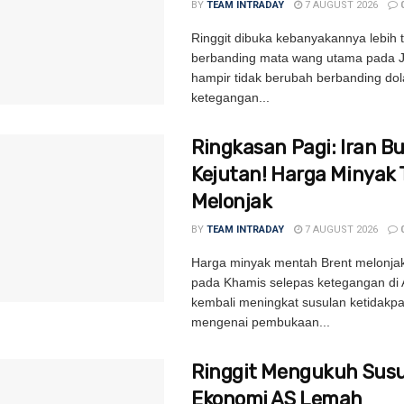
BY
TEAM INTRADAY
7 AUGUST 2026
Ringgit dibuka kebanyakannya lebih t
berbanding mata wang utama pada 
hampir tidak berubah berbanding dol
ketegangan...
Ringkasan Pagi: Iran B
Kejutan! Harga Minyak 
Melonjak
BY
TEAM INTRADAY
7 AUGUST 2026
Harga minyak mentah Brent melonjak
pada Khamis selepas ketegangan di 
kembali meningkat susulan ketidakpa
mengenai pembukaan...
Ringgit Mengukuh Susu
Ekonomi AS Lemah