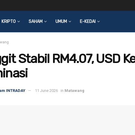
KRIPTO
SAHAM
UMUM
E-KEDAI
wang
git Stabil RM4.07, USD Ke
inasi
am INTRADAY
11 June 2026
in
Matawang