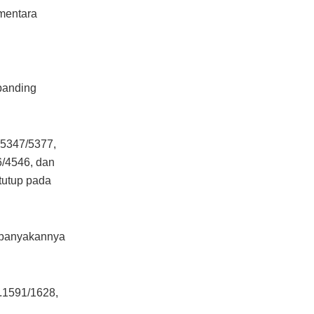
ementara
banding
.5347/5377,
6/4546, dan
tutup pada
kebanyakannya
.1591/1628,