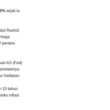
02%
sejak ia
dul Rashid
 Harga
2 peratus
uan AS (Fed)
monetarinya
gu hadapan.
n 10 tahun
iko inflasi