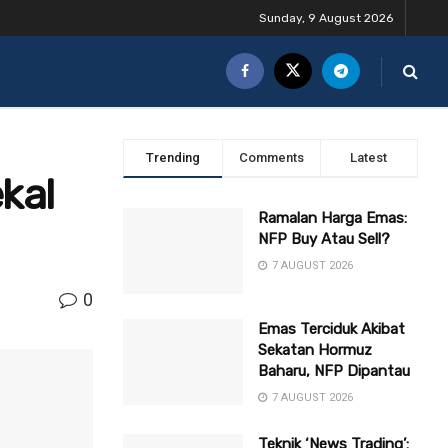
Sunday, 9 August 2026
Trending
Comments
Latest
kal
Ramalan Harga Emas:
NFP Buy Atau Sell?
7 AUGUST 2026
0
Emas Terciduk Akibat
Sekatan Hormuz
Baharu, NFP Dipantau
7 AUGUST 2026
Teknik ‘News Trading’: