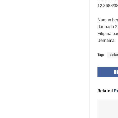
12.3688/3
Namun begi
daripada 2
Filipina p
Bernama
Tags:
dola
Related
Po