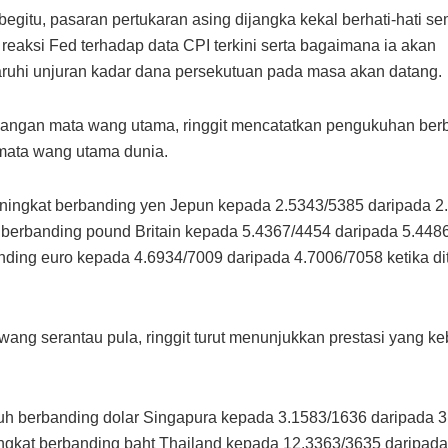
egitu, pasaran pertukaran asing dijangka kekal berhati-hati s
eaksi Fed terhadap data CPI terkini serta bagaimana ia akan
uhi unjuran kadar dana persekutuan pada masa akan datang.
angan mata wang utama, ringgit mencatatkan pengukuhan ber
mata wang utama dunia.
ningkat berbanding yen Jepun kepada 2.5343/5385 daripada 2
erbanding pound Britain kepada 5.4367/4454 daripada 5.448
nding euro kepada 4.6934/7009 daripada 4.7006/7058 ketika di
wang serantau pula, ringgit turut menunjukkan prestasi yang 
h berbanding dolar Singapura kepada 3.1583/1636 daripada 3
ngkat berbanding baht Thailand kepada 12.3363/3635 daripada