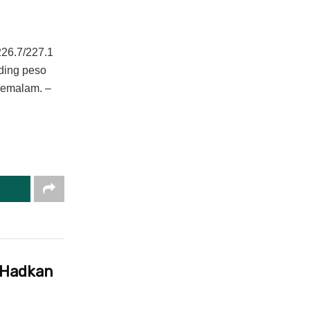
226.7/227.1
ding peso
semalam. –
 Hadkan