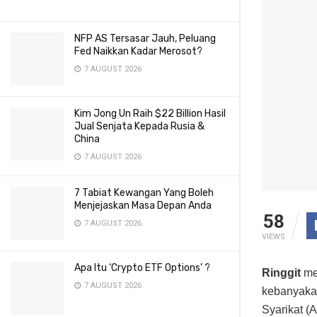
NFP AS Tersasar Jauh, Peluang
Fed Naikkan Kadar Merosot?
7 AUGUST 2026
Kim Jong Un Raih $22 Billion Hasil
Jual Senjata Kepada Rusia &
China
7 AUGUST 2026
7 Tabiat Kewangan Yang Boleh
Menjejaskan Masa Depan Anda
58
7 AUGUST 2026
VIEWS
Apa Itu ‘Crypto ETF Options’ ?
Ringgit
mem
7 AUGUST 2026
kebanyakan
Syarikat (