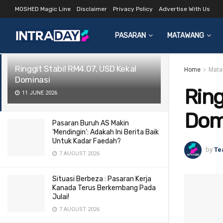
MOSHED Magic Line
Disclaimer
Privacy Policy
Advertise With Us
LATEST
TRENDING
Filter
PASARAN
MATAWANG
Ringgit Stabil RM4.07, USD Kekal
Home
Mata
Dominasi
Ring
11 JUNE 2026
Dom
Pasaran Buruh AS Makin
‘Mendingin’: Adakah Ini Berita Baik
Untuk Kadar Faedah?
by
Te
7 AUGUST 2026
Situasi Berbeza : Pasaran Kerja
Kanada Terus Berkembang Pada
Julai!
7 AUGUST 2026