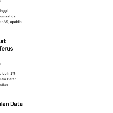
0
inggi
Jumaat dan
ar AS, apabila
uat
Terus
0
 lebih 1%
Asia Barat
stian
lan Data