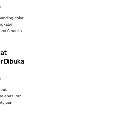
0
rbanding dolar
ngkatan
omi Amerika
uat
r Dibuka
0
epada
selepas Iran
tujuan
.