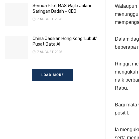
Semua Pilot MAS Wajib Jalani
Walaupun b
Saringan Dadah – CEO
menunggu r
7 AUGUST 2026
mempengar
China Jadikan Hong Kong ‘Lubuk’
Dalam dag
Pusat Data AI
beberapa 
7 AUGUST 2026
Ringgit me
mengukuh b
LOAD MORE
naik berba
Rabu.
Bagi mata 
positif.
Ia menguku
serta meni