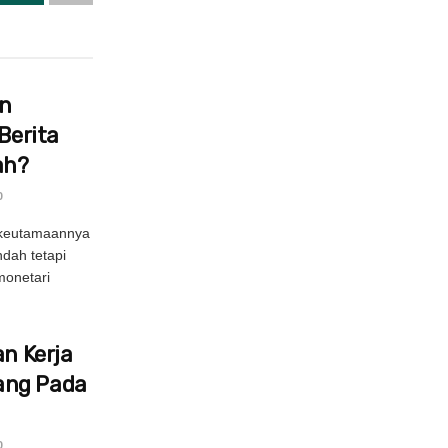
in
Berita
ah?
0
 keutamaannya
ndah tetapi
onetari
an Kerja
ang Pada
0