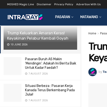
MOSHED Magic Line
Disclaimer
Privacy Policy
Advertise With Us
LATEST
TRENDING
Filter
PASARAN
MATAWANG
Trump Keluarkan Amaran Keras!
Home
Pasa
Keyakinan Pelabur Kembali Goyah
Tru
10 JUNE 2026
Keya
Pasaran Buruh AS Makin
‘Mendingin’: Adakah Ini Berita Baik
Untuk Kadar Faedah?
by
Te
7 AUGUST 2026
Situasi Berbeza : Pasaran Kerja
Kanada Terus Berkembang Pada
Julai!
7 AUGUST 2026