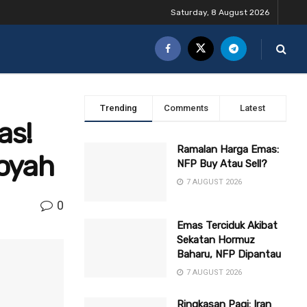
Saturday, 8 August 2026
Trending
Comments
Latest
as!
Ramalan Harga Emas:
oyah
NFP Buy Atau Sell?
7 AUGUST 2026
0
Emas Terciduk Akibat
Sekatan Hormuz
Baharu, NFP Dipantau
7 AUGUST 2026
Ringkasan Pagi: Iran