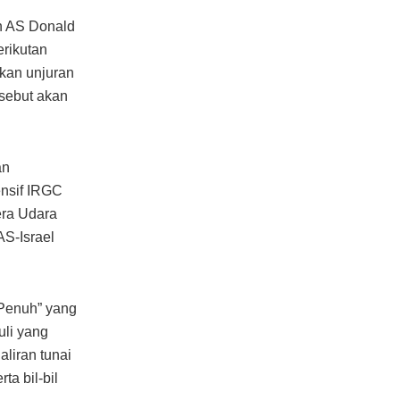
en AS Donald
rikutan
kan unjuran
rsebut akan
an
ensif IRGC
era Udara
AS-Israel
Penuh” yang
uli yang
aliran tunai
ta bil-bil