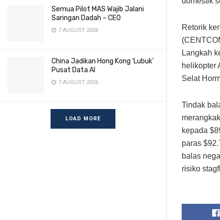
domestik 
Semua Pilot MAS Wajib Jalani
Saringan Dadah – CEO
Retorik ke
7 AUGUST 2026
(CENTCOM) 
Langkah ke
China Jadikan Hong Kong ‘Lubuk’
helikopter
Pusat Data AI
Selat Horm
7 AUGUST 2026
Tindak bal
merangkak 
LOAD MORE
kepada $8
paras $92.
balas nega
risiko stag