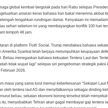
naga global kembali bergolak pada hari Rabu selepas Presid
eluarkan amaran keras bahawa Iran bakal menerima akibat be
melengah-lengahkan rundingan damai. Kenyataan ini memadam
liau sehari sebelum ini yang membayangkan konflik 100 hari te
lam tempoh 48 jam.
aran di platform
Truth Social
, Trump mendakwa bahawa sekat
n Amerika Syarikat telah berjaya melumpuhkan keupayaan def
al. Beliau menegaskan bahawa kekuatan Tentera Laut dan Tent
sudah tidak wujud lagi” selepas siri pengeboman strategik paksi 
r Februari 2026.
am masa yang sama turut memuji keberkesanan “Sekatan Laut 
an oleh tentera laut AS dan menyifatkannya sebagai dinding kel
enurut beliau, sekatan ekonomi borong tersebut telah menyekat 
a itu, menyebabkan Tehran akan gagal membayar gaji tentera ser