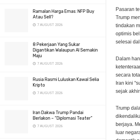
Pasaran te
Ramalan Harga Emas: NFP Buy
Atau Sell?
Trump meng
tindakan 
7 AUGUST 2026
optimis be
selesai da
8 Pekerjaan Yang Sukar
Digantikan Walaupun AI Semakin
Maju
Dalam hant
7 AUGUST 2026
ketenteraa
secara tot
Rusia Rasmi Luluskan Kawal Selia
Iran kini “
Kripto
sejak akhi
7 AUGUST 2026
Trump dal
Iran Dakwa Trump Pandai
dikendalik
Berlakon – “Diplomasi Teater”
berjaya. M
7 AUGUST 2026
luar negar