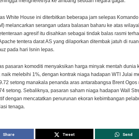
sehingga mengheretnya ke ambang sebuah negara gagal.
ras White House ini diterbitkan beberapa jam selepas Komand
melancarkan serangan udara balasan baharu ke atas wilayah
tenteraan agresif itu disahkan sebagai tindak balas rasmi terh
 Apache tentera darat AS yang dilaporkan ditembak jatuh di rua
uz pada hari Isnin lepas.
as pasaran komoditi menyaksikan harga minyak mentah dunia 
naik melebihi 1%, dengan kontrak niaga hadapan WTI Julai m
9.72 setong manakala penanda aras antarabangsa Brent Ogos 
74 setong. Sebaliknya, pasaran saham niaga hadapan Wall Str
tif dengan mencatatkan penurunan ekoran kebimbangan pelab
flasi tenaga.
Share
Tweet
Send