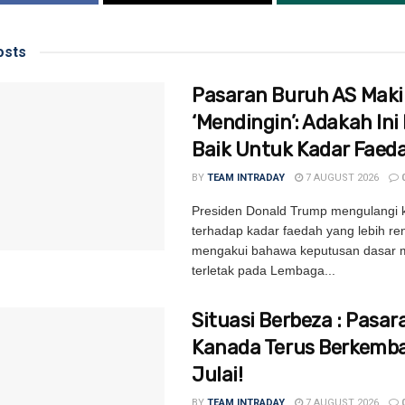
sts
Pasaran Buruh AS Mak
‘Mendingin’: Adakah Ini 
Baik Untuk Kadar Faed
BY
TEAM INTRADAY
7 AUGUST 2026
Presiden Donald Trump mengulangi
terhadap kadar faedah yang lebih re
mengakui bahawa keputusan dasar m
terletak pada Lembaga...
Situasi Berbeza : Pasar
Kanada Terus Berkemb
Julai!
BY
TEAM INTRADAY
7 AUGUST 2026