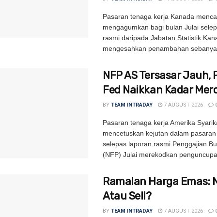
Pasaran tenaga kerja Kanada mencat
mengagumkan bagi bulan Julai selep
rasmi daripada Jabatan Statistik Ka
mengesahkan penambahan sebanyak
NFP AS Tersasar Jauh, 
Fed Naikkan Kadar Mer
BY
TEAM INTRADAY
7 AUGUST 2026
Pasaran tenaga kerja Amerika Syarik
mencetuskan kejutan dalam pasara
selepas laporan rasmi Penggajian B
(NFP) Julai merekodkan penguncupa
Ramalan Harga Emas: 
Atau Sell?
BY
TEAM INTRADAY
7 AUGUST 2026