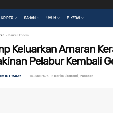
KRIPTO
SAHAM
UMUM
E-KEDAI
ran
Berita Ekonomi
mp Keluarkan Amaran Ker
kinan Pelabur Kembali G
am INTRADAY
10 June 2026
in
Berita Ekonomi
,
Pasaran