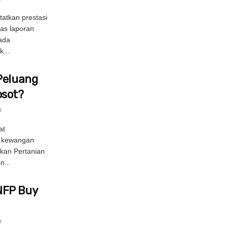
atkan prestasi
as laporan
nada
...
Peluang
osot?
0
at
n kewangan
ukan Pertanian
n...
NFP Buy
0