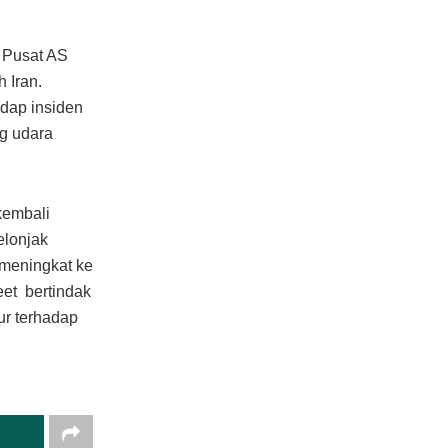
o Pusat AS
 Iran.
adap insiden
ng udara
kembali
elonjak
meningkat ke
eet bertindak
ur terhadap