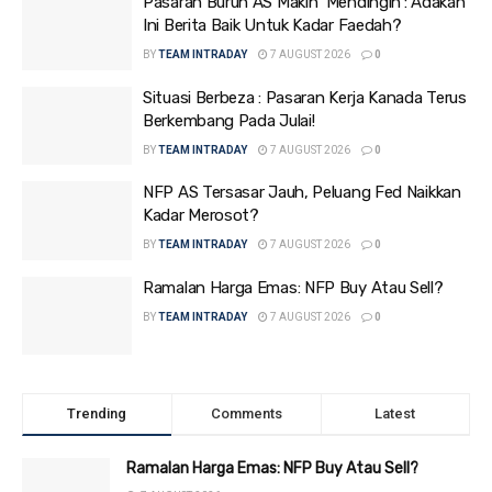
Pasaran Buruh AS Makin ‘Mendingin’: Adakah
Ini Berita Baik Untuk Kadar Faedah?
BY
TEAM INTRADAY
7 AUGUST 2026
0
Situasi Berbeza : Pasaran Kerja Kanada Terus
Berkembang Pada Julai!
BY
TEAM INTRADAY
7 AUGUST 2026
0
NFP AS Tersasar Jauh, Peluang Fed Naikkan
Kadar Merosot?
BY
TEAM INTRADAY
7 AUGUST 2026
0
Ramalan Harga Emas: NFP Buy Atau Sell?
BY
TEAM INTRADAY
7 AUGUST 2026
0
Trending
Comments
Latest
Ramalan Harga Emas: NFP Buy Atau Sell?