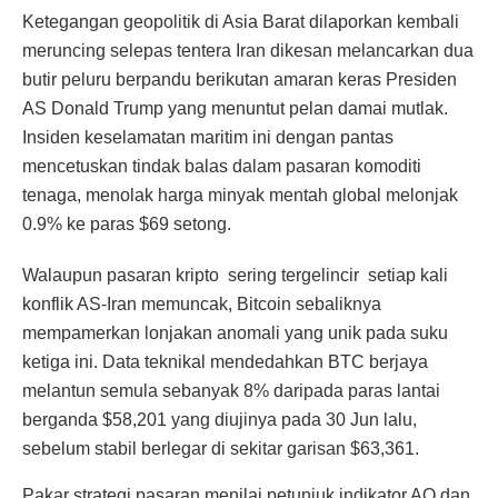
Ketegangan geopolitik di Asia Barat dilaporkan kembali
meruncing selepas tentera Iran dikesan melancarkan dua
butir peluru berpandu berikutan amaran keras Presiden
AS Donald Trump yang menuntut pelan damai mutlak.
Insiden keselamatan maritim ini dengan pantas
mencetuskan tindak balas dalam pasaran komoditi
tenaga, menolak harga minyak mentah global melonjak
0.9% ke paras $69 setong.
Walaupun pasaran kripto sering tergelincir setiap kali
konflik AS-Iran memuncak, Bitcoin sebaliknya
mempamerkan lonjakan anomali yang unik pada suku
ketiga ini. Data teknikal mendedahkan BTC berjaya
melantun semula sebanyak 8% daripada paras lantai
berganda $58,201 yang diujinya pada 30 Jun lalu,
sebelum stabil berlegar di sekitar garisan $63,361.
Pakar strategi pasaran menilai petunjuk indikator AO dan