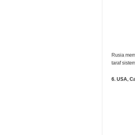
Rusia mem
taraf sist
6. USA, C