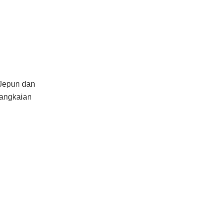
 Jepun dan
rangkaian