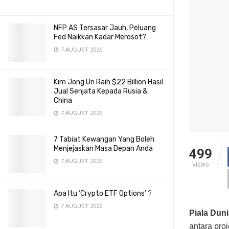
NFP AS Tersasar Jauh, Peluang
Fed Naikkan Kadar Merosot?
7 AUGUST 2026
Kim Jong Un Raih $22 Billion Hasil
Jual Senjata Kepada Rusia &
China
7 AUGUST 2026
7 Tabiat Kewangan Yang Boleh
Menjejaskan Masa Depan Anda
499
7 AUGUST 2026
VIEWS
Apa Itu ‘Crypto ETF Options’ ?
7 AUGUST 2026
Piala Dun
antara pro