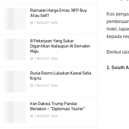
Ramalan Harga Emas: NFP Buy
Kos pengan
Atau Sell?
pembinaan 
7 AUGUST 2026
hotel, lap
kepada ne
8 Pekerjaan Yang Sukar
Digantikan Walaupun AI Semakin
Maju
Berikut ia
7 AUGUST 2026
1. South A
Rusia Rasmi Luluskan Kawal Selia
Kripto
7 AUGUST 2026
Iran Dakwa Trump Pandai
Berlakon – “Diplomasi Teater”
7 AUGUST 2026