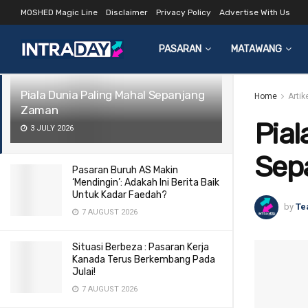
MOSHED Magic Line
Disclaimer
Privacy Policy
Advertise With Us
LATEST
TRENDING
Filter
PASARAN
MATAWANG
Piala Dunia Paling Mahal Sepanjang
Home
Arti
Zaman
Pial
3 JULY 2026
Sep
Pasaran Buruh AS Makin
‘Mendingin’: Adakah Ini Berita Baik
Untuk Kadar Faedah?
by
Te
7 AUGUST 2026
Situasi Berbeza : Pasaran Kerja
Kanada Terus Berkembang Pada
Julai!
7 AUGUST 2026