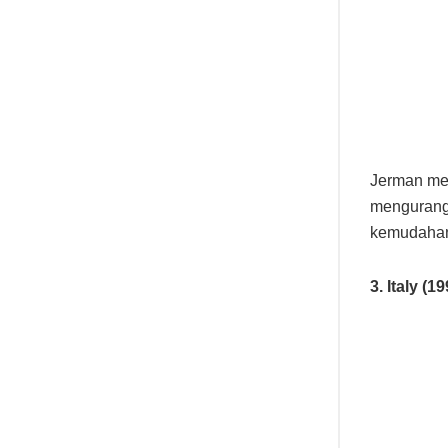
Jerman me
mengurangk
kemudahan 
3. Italy (1