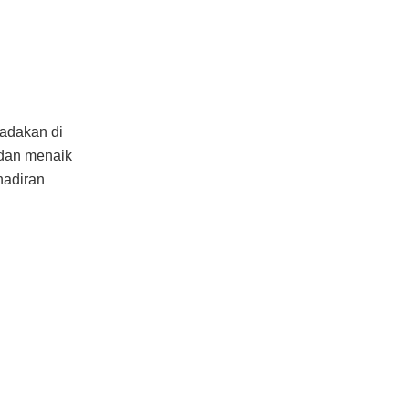
iadakan di
 dan menaik
hadiran