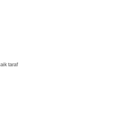
ik taraf
.