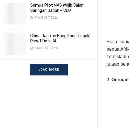
Semua Pilot MAS Wajib Jalani
Saringan Dadah – CEO
7 AUGUST 2026
China Jadikan Hong Kong ‘Lubuk’
Pusat Data AI
Piala Duni
7 AUGUST 2026
benua Afri
taraf stad
jutaan pel
LOAD MORE
2. Germany