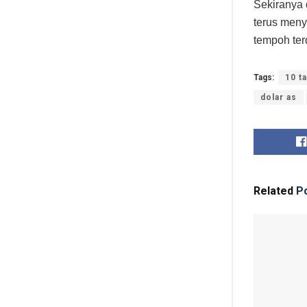
Sekiranya 
terus meny
tempoh ter
Tags:
10 t
dolar as
Related
Po