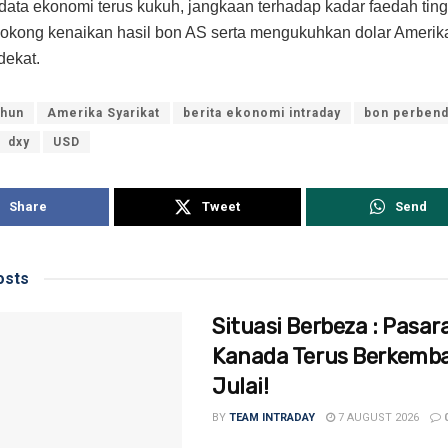
data ekonomi terus kukuh, jangkaan terhadap kadar faedah ting
okong kenaikan hasil bon AS serta mengukuhkan dolar Amerik
dekat.
ahun
Amerika Syarikat
berita ekonomi intraday
bon perbend
dxy
USD
Share
Tweet
Send
sts
Situasi Berbeza : Pasar
Kanada Terus Berkemb
Julai!
BY
TEAM INTRADAY
7 AUGUST 2026