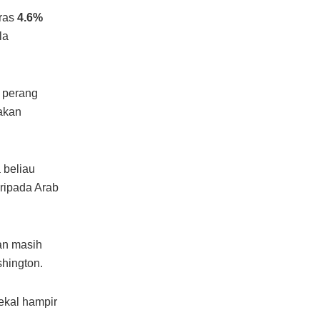
aras
4.6%
la
n perang
akan
 beliau
ripada Arab
an masih
hington.
kekal hampir