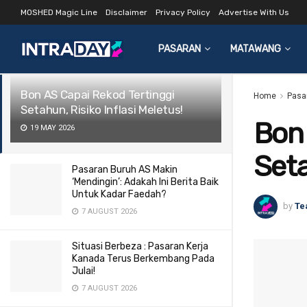
MOSHED Magic Line
Disclaimer
Privacy Policy
Advertise With Us
LATEST
TRENDING
Filter
PASARAN
MATAWANG
Bon AS Capai Rekod Tertinggi
Home
Pasa
Setahun, Risiko Inflasi Meletus!
Bon 
19 MAY 2026
Seta
Pasaran Buruh AS Makin
‘Mendingin’: Adakah Ini Berita Baik
Untuk Kadar Faedah?
by
Te
7 AUGUST 2026
Situasi Berbeza : Pasaran Kerja
Kanada Terus Berkembang Pada
Julai!
7 AUGUST 2026