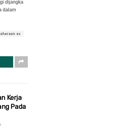
gi dijangka
a dalam
aharaan as
an Kerja
ang Pada
0