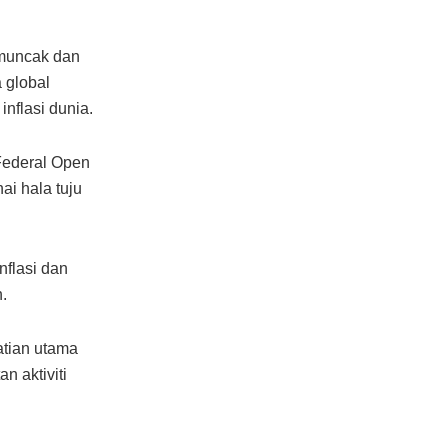
emuncak dan
 global
nflasi dunia.
 Federal Open
i hala tuju
flasi dan
.
atian utama
 aktiviti