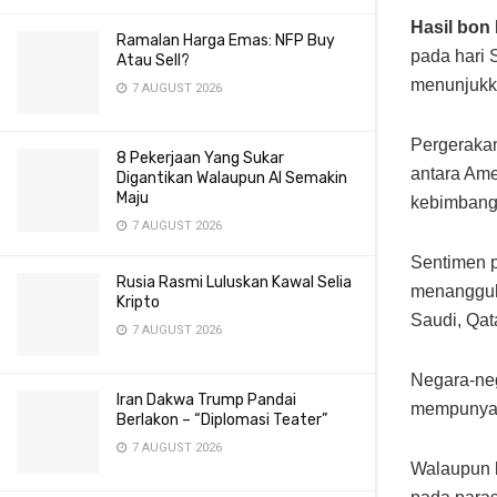
Hasil bon
Ramalan Harga Emas: NFP Buy
pada hari 
Atau Sell?
menunjukka
7 AUGUST 2026
Pergerakan
8 Pekerjaan Yang Sukar
antara Ame
Digantikan Walaupun AI Semakin
Maju
kebimbanga
7 AUGUST 2026
Sentimen 
Rusia Rasmi Luluskan Kawal Selia
menangguhk
Kripto
Saudi, Qat
7 AUGUST 2026
Negara-neg
Iran Dakwa Trump Pandai
mempunyai 
Berlakon – “Diplomasi Teater”
7 AUGUST 2026
Walaupun k