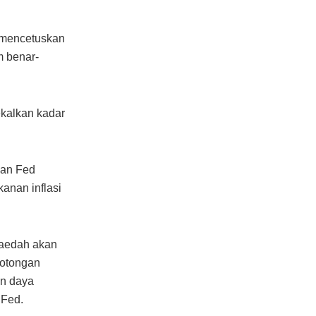
s mencetuskan
m benar-
kalkan kadar
nan Fed
anan inflasi
faedah akan
motongan
an daya
 Fed.