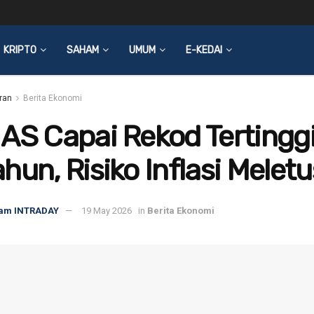
KRIPTO
SAHAM
UMUM
E-KEDAI
ran
Berita Ekonomi
AS Capai Rekod Tertingg
hun, Risiko Inflasi Meletu
am INTRADAY
19 May 2026
in
Berita Ekonomi