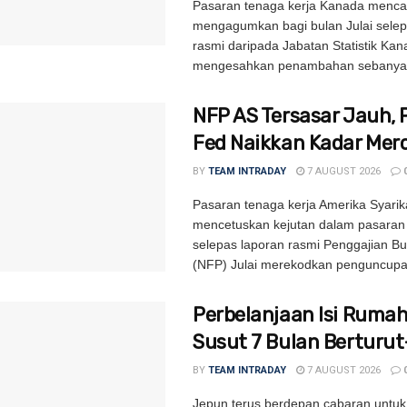
Pasaran tenaga kerja Kanada mencat
mengagumkan bagi bulan Julai selep
rasmi daripada Jabatan Statistik Ka
mengesahkan penambahan sebanyak
NFP AS Tersasar Jauh, 
Fed Naikkan Kadar Mer
BY
TEAM INTRADAY
7 AUGUST 2026
Pasaran tenaga kerja Amerika Syarik
mencetuskan kejutan dalam pasara
selepas laporan rasmi Penggajian B
(NFP) Julai merekodkan penguncupa
Perbelanjaan Isi Ruma
Susut 7 Bulan Berturu
BY
TEAM INTRADAY
7 AUGUST 2026
Jepun terus berdepan cabaran untu