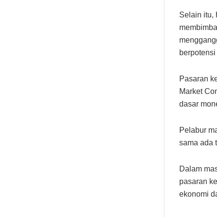
Selain itu,
membimban
mengganggu
berpotensi
Pasaran ke
Market Com
dasar mone
Pelabur ma
sama ada t
Dalam masa
pasaran ke
ekonomi d