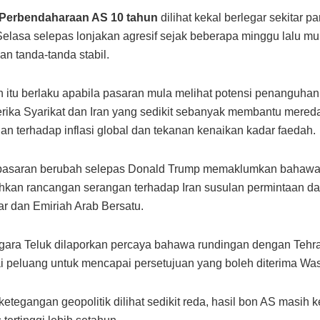
 Perbendaharaan AS 10 tahun
dilihat kekal berlegar sekitar p
Selasa selepas lonjakan agresif sejak beberapa minggu lalu mu
n tanda-tanda stabil.
 itu berlaku apabila pasaran mula melihat potensi penanguha
rika Syarikat dan Iran yang sedikit sebanyak membantu mered
n terhadap inflasi global dan tekanan kenaikan kadar faedah.
pasaran berubah selepas Donald Trump memaklumkan bahawa
an rancangan serangan terhadap Iran susulan permintaan da
ar dan Emiriah Arab Bersatu.
ara Teluk dilaporkan percaya bahawa rundingan dengan Tehr
peluang untuk mencapai persetujuan yang boleh diterima Was
etegangan geopolitik dilihat sedikit reda, hasil bon AS masih 