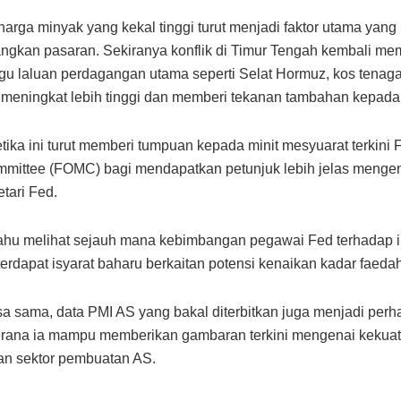
 harga minyak yang kekal tinggi turut menjadi faktor utama yang
gkan pasaran. Sekiranya konflik di Timur Tengah kembali m
 laluan perdagangan utama seperti Selat Hormuz, kos tenaga
 meningkat lebih tinggi dan memberi tekanan tambahan kepada i
tika ini turut memberi tumpuan kepada minit mesyuarat terkini
mittee (FOMC) bagi mendapatkan petunjuk lebih jelas mengena
tari Fed.
hu melihat sejauh mana kebimbangan pegawai Fed terhadap in
erdapat isyarat baharu berkaitan potensi kenaikan kadar faedah
 sama, data PMI AS yang bakal diterbitkan juga menjadi perh
rana ia mampu memberikan gambaran terkini mengenai kekuatan
an sektor pembuatan AS.