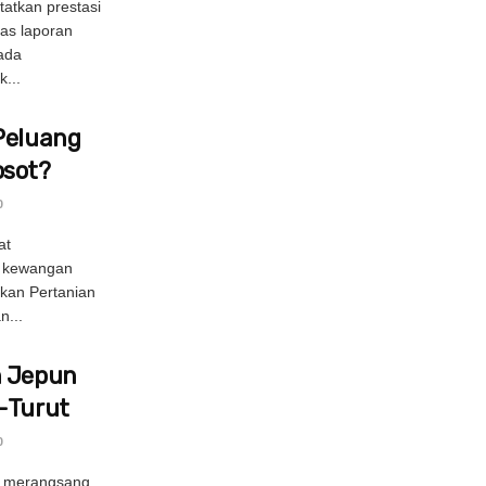
atkan prestasi
as laporan
nada
...
Peluang
osot?
0
at
n kewangan
ukan Pertanian
n...
h Jepun
t-Turut
0
k merangsang