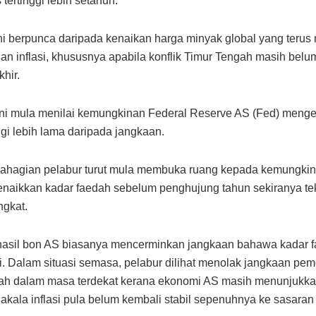
tertinggi lebih setahun.
i berpunca daripada kenaikan harga minyak global yang teru
n inflasi, khususnya apabila konflik Timur Tengah masih belu
hir.
ni mula menilai kemungkinan Federal Reserve AS (Fed) menge
ggi lebih lama daripada jangkaan.
bahagian pelabur turut mula membuka ruang kepada kemungki
naikkan kadar faedah sebelum penghujung tahun sekiranya tek
ngkat.
hasil bon AS biasanya mencerminkan jangkaan bahawa kadar 
gi. Dalam situasi semasa, pelabur dilihat menolak jangkaan pe
dah dalam masa terdekat kerana ekonomi AS masih menunjukk
akala inflasi pula belum kembali stabil sepenuhnya ke sasaran