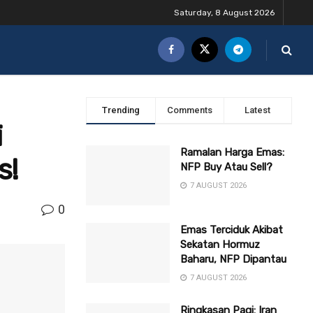
Saturday, 8 August 2026
Trending
Comments
Latest
i
Ramalan Harga Emas:
s!
NFP Buy Atau Sell?
7 AUGUST 2026
0
Emas Terciduk Akibat
Sekatan Hormuz
Baharu, NFP Dipantau
7 AUGUST 2026
Ringkasan Pagi: Iran