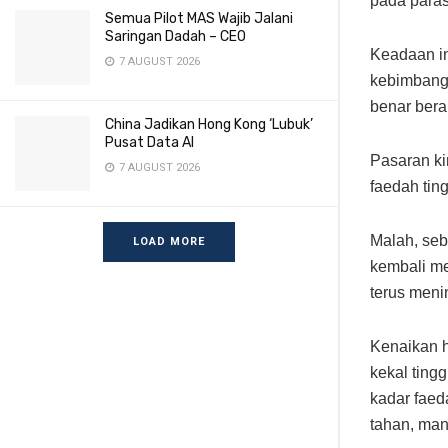
pada paras 
Semua Pilot MAS Wajib Jalani
Saringan Dadah – CEO
Keadaan in
7 AUGUST 2026
kebimbanga
benar berak
China Jadikan Hong Kong ‘Lubuk’
Pusat Data AI
Pasaran ki
7 AUGUST 2026
faedah tin
Malah, se
LOAD MORE
kembali me
terus meni
Kenaikan 
kekal ting
kadar fae
tahan, man