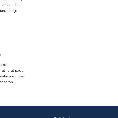
lanjaan isi
runan bagi
0
odkan
rut-turut pada
n makroekonomi
asaran...