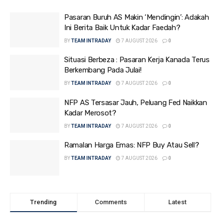
Pasaran Buruh AS Makin ‘Mendingin’: Adakah
Ini Berita Baik Untuk Kadar Faedah?
BY
TEAM INTRADAY
7 AUGUST 2026
0
Situasi Berbeza : Pasaran Kerja Kanada Terus
Berkembang Pada Julai!
BY
TEAM INTRADAY
7 AUGUST 2026
0
NFP AS Tersasar Jauh, Peluang Fed Naikkan
Kadar Merosot?
BY
TEAM INTRADAY
7 AUGUST 2026
0
Ramalan Harga Emas: NFP Buy Atau Sell?
BY
TEAM INTRADAY
7 AUGUST 2026
0
Trending
Comments
Latest