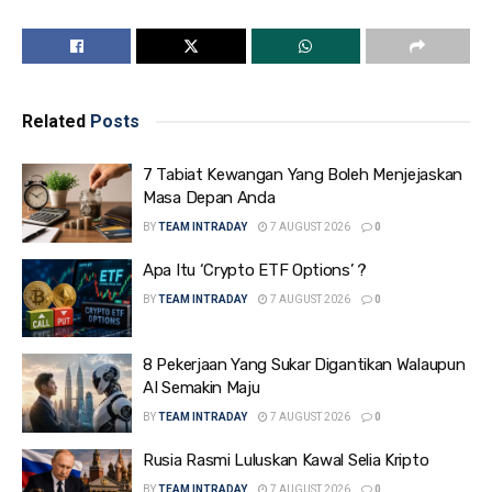
Related
Posts
7 Tabiat Kewangan Yang Boleh Menjejaskan
Masa Depan Anda
BY
TEAM INTRADAY
7 AUGUST 2026
0
Apa Itu ‘Crypto ETF Options’ ?
BY
TEAM INTRADAY
7 AUGUST 2026
0
8 Pekerjaan Yang Sukar Digantikan Walaupun
AI Semakin Maju
BY
TEAM INTRADAY
7 AUGUST 2026
0
Rusia Rasmi Luluskan Kawal Selia Kripto
BY
TEAM INTRADAY
7 AUGUST 2026
0