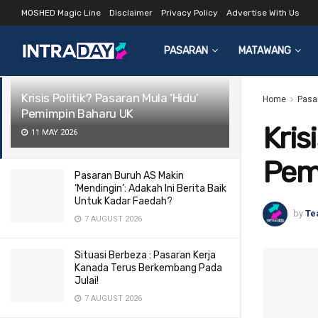
MOSHED Magic Line
Disclaimer
Privacy Policy
Advertise With Us
LATEST
TRENDING
Filter
PASARAN
MATAWANG
Krisis Politik? Pasaran Mula ‘Hidu’
Home
Pasa
Pemimpin Baharu UK
Kris
11 MAY 2026
Pem
Pasaran Buruh AS Makin
‘Mendingin’: Adakah Ini Berita Baik
Untuk Kadar Faedah?
by
Te
7 AUGUST 2026
Situasi Berbeza : Pasaran Kerja
Kanada Terus Berkembang Pada
Julai!
7 AUGUST 2026