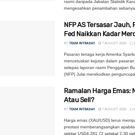
rasmi daripada Jabatan Statistik Ka
mengesahkan penambahan sebanyak
NFP AS Tersasar Jauh, 
Fed Naikkan Kadar Mer
BY
TEAM INTRADAY
7 AUGUST 2026
Pasaran tenaga kerja Amerika Syarik
mencetuskan kejutan dalam pasara
selepas laporan rasmi Penggajian B
(NFP) Julai merekodkan penguncupa
Ramalan Harga Emas: 
Atau Sell?
BY
TEAM INTRADAY
7 AUGUST 2026
Harga emas (XAU/USD) terus memp
prestasi memberangsangkan apabila
sekitar USD4,281.72 setakat 2:30 pe