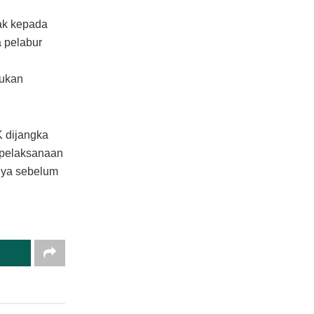
jak kepada
 pelabur
dukan
K dijangka
 pelaksanaan
tnya sebelum