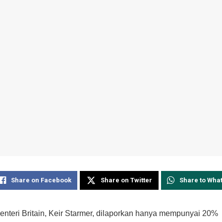
Share on Facebook
Share on Twitter
Share to Wha
nteri Britain, Keir Starmer, dilaporkan hanya mempunyai 20%