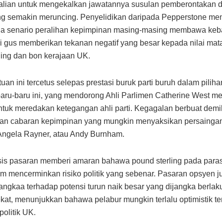
alian untuk mengekalkan jawatannya susulan pemberontakan d
ng semakin meruncing. Penyelidikan daripada Pepperstone me
a senario peralihan kepimpinan masing-masing membawa keb
i gus memberikan tekanan negatif yang besar kepada nilai ma
ling dan bon kerajaan UK.
uan ini tercetus selepas prestasi buruk parti buruh dalam piliha
aru-baru ini, yang mendorong Ahli Parlimen Catherine West m
ntuk meredakan ketegangan ahli parti. Kegagalan berbuat demi
an cabaran kepimpinan yang mungkin menyaksikan persainga
 Angela Rayner, atau Andy Burnham.
is pasaran memberi amaran bahawa pound sterling pada para
m mencerminkan risiko politik yang sebenar. Pasaran opsyen ju
jangkaa terhadap potensi turun naik besar yang dijangka berla
kat, menunjukkan bahawa pelabur mungkin terlalu optimistik t
politik UK.