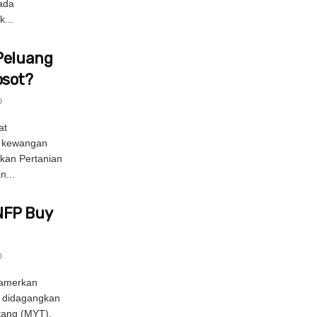
nada
...
Peluang
osot?
0
at
n kewangan
ukan Pertanian
n...
NFP Buy
0
amerkan
 didagangkan
tang (MYT),