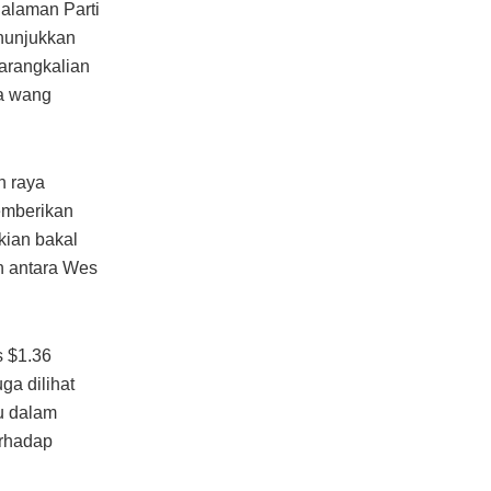
alaman Parti
nunjukkan
arangkalian
ta wang
n raya
emberikan
kian bakal
n antara Wes
s $1.36
ga dilihat
ku dalam
erhadap