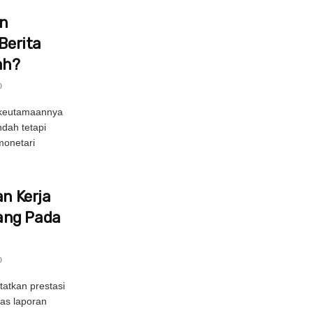
in
Berita
ah?
0
 keutamaannya
ndah tetapi
onetari
an Kerja
ang Pada
0
atkan prestasi
as laporan