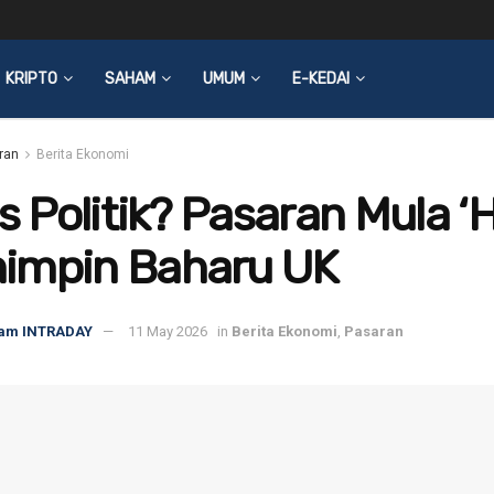
KRIPTO
SAHAM
UMUM
E-KEDAI
ran
Berita Ekonomi
is Politik? Pasaran Mula ‘
impin Baharu UK
am INTRADAY
11 May 2026
in
Berita Ekonomi
,
Pasaran