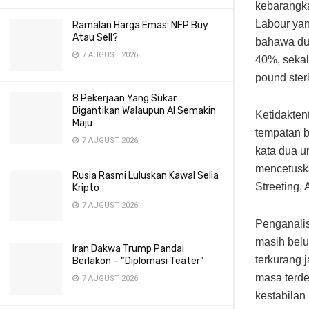
kebarangk
Labour ya
Ramalan Harga Emas: NFP Buy
Atau Sell?
bahawa du
7 AUGUST 2026
40%, sekal
pound ster
8 Pekerjaan Yang Sukar
Digantikan Walaupun AI Semakin
Ketidaktent
Maju
tempatan b
7 AUGUST 2026
kata dua u
mencetusk
Rusia Rasmi Luluskan Kawal Selia
Streeting,
Kripto
7 AUGUST 2026
Penganalis
masih belu
Iran Dakwa Trump Pandai
terkurang 
Berlakon – “Diplomasi Teater”
masa terde
7 AUGUST 2026
kestabilan 