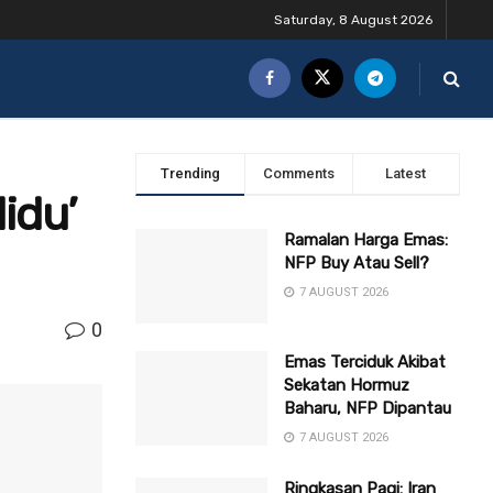
Saturday, 8 August 2026
Trending
Comments
Latest
Hidu’
Ramalan Harga Emas:
NFP Buy Atau Sell?
7 AUGUST 2026
0
Emas Terciduk Akibat
Sekatan Hormuz
Baharu, NFP Dipantau
7 AUGUST 2026
Ringkasan Pagi: Iran