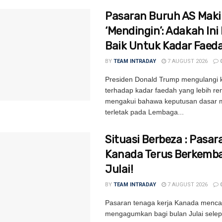
Pasaran Buruh AS Mak
‘Mendingin’: Adakah Ini 
Baik Untuk Kadar Faed
BY
TEAM INTRADAY
7 AUGUST 2026
Presiden Donald Trump mengulangi
terhadap kadar faedah yang lebih re
mengakui bahawa keputusan dasar m
terletak pada Lembaga...
Situasi Berbeza : Pasar
Kanada Terus Berkemb
Julai!
BY
TEAM INTRADAY
7 AUGUST 2026
Pasaran tenaga kerja Kanada mencat
mengagumkan bagi bulan Julai selep