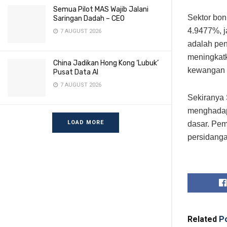
Semua Pilot MAS Wajib Jalani
Sektor bon
Saringan Dadah – CEO
4.9477%, 
7 AUGUST 2026
adalah pen
meningkat
China Jadikan Hong Kong ‘Lubuk’
kewangan 
Pusat Data AI
7 AUGUST 2026
Sekiranya 
menghadapi
LOAD MORE
dasar. Pem
persidanga
Related
Po