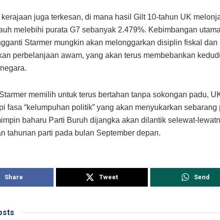
 kerajaan juga terkesan, di mana hasil Gilt 10-tahun UK melon
jauh melebihi purata G7 sebanyak 2.479%. Kebimbangan utama
gganti Starmer mungkin akan melonggarkan disiplin fiskal dan
kan perbelanjaan awam, yang akan terus membebankan kedu
negara.
Starmer memilih untuk terus bertahan tanpa sokongan padu, U
 fasa “kelumpuhan politik” yang akan menyukarkan sebarang
impin baharu Parti Buruh dijangka akan dilantik selewat-lewa
n tahunan parti pada bulan September depan.
Share
Tweet
Send
sts