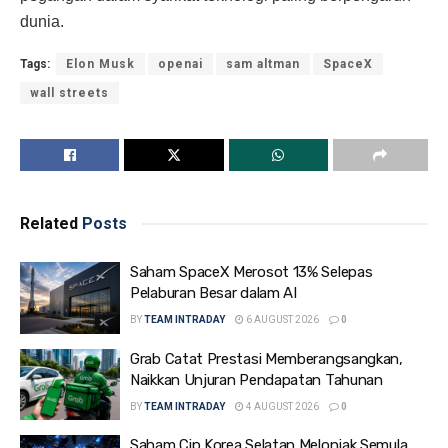
dunia.
Tags:
Elon Musk
openai
sam altman
SpaceX
wall streets
Related
Posts
Saham SpaceX Merosot 13% Selepas
Pelaburan Besar dalam AI
BY
TEAM INTRADAY
6 AUGUST 2026
0
Grab Catat Prestasi Memberangsangkan,
Naikkan Unjuran Pendapatan Tahunan
BY
TEAM INTRADAY
4 AUGUST 2026
0
Saham Cip Korea Selatan Melonjak Semula