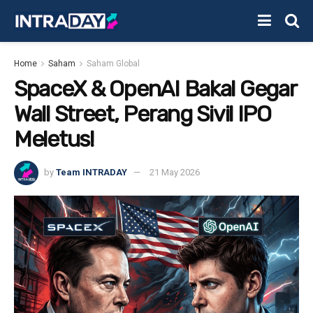
Home
Saham
Saham Global
SpaceX & OpenAI Bakal Gegar
Wall Street, Perang Sivil IPO
Meletus!
by
Team INTRADAY
21 May 2026