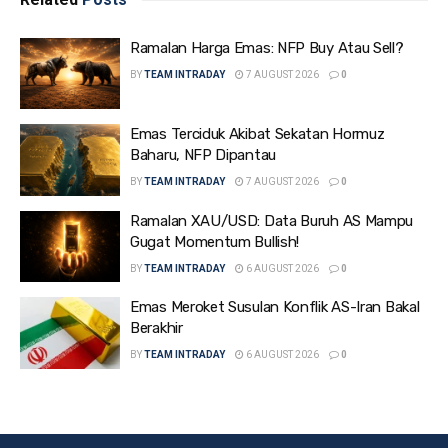
Ramalan Harga Emas: NFP Buy Atau Sell?
BY
TEAM INTRADAY
7 AUGUST 2026
0
Emas Terciduk Akibat Sekatan Hormuz
Baharu, NFP Dipantau
BY
TEAM INTRADAY
7 AUGUST 2026
0
Ramalan XAU/USD: Data Buruh AS Mampu
Gugat Momentum Bullish!
BY
TEAM INTRADAY
6 AUGUST 2026
0
Emas Meroket Susulan Konflik AS-Iran Bakal
Berakhir
BY
TEAM INTRADAY
6 AUGUST 2026
0