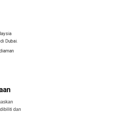
laysia
di Dubai.
ediaman
jaan
gaskan
biliti dan