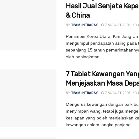
Hasil Jual Senjata Kep
& China
BY
TEAM INTRADAY
7 AUGUST 2026
Pemimpin Korea Utara, Kim Jong Un 
mengumpul pendapatan asing pada ta
sepanjang 15 tahun pemerintahannya
oleh peningkatan...
7 Tabiat Kewangan Yan
Menjejaskan Masa Dep
BY
TEAM INTRADAY
7 AUGUST 2026
Mengurus kewangan dengan baik bu
menyimpan wang, tetapi juga menge
kesilapan yang boleh menjejaskan k
kewangan dalam jangka panjang. ...