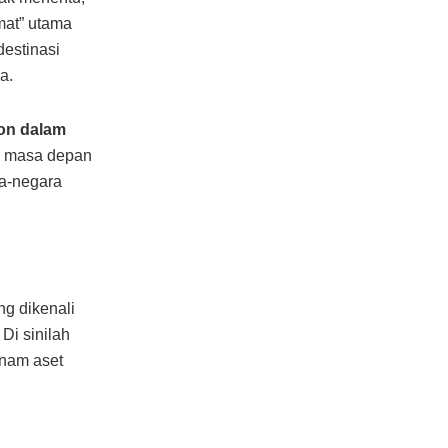
mat” utama
destinasi
a.
ion dalam
ah masa depan
ra-negara
ng dikenali
Di sinilah
nam aset