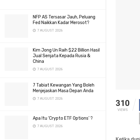
NFP AS Tersasar Jauh, Peluang
Fed Naikkan Kadar Merosot?
7 AUGUST 2026
Kim Jong Un Raih $22 Billion Hasil
Jual Senjata Kepada Rusia &
China
7 AUGUST 2026
7 Tabiat Kewangan Yang Boleh
Menjejaskan Masa Depan Anda
7 AUGUST 2026
310
VIEWS
Apa Itu ‘Crypto ETF Options’ ?
7 AUGUST 2026
Ketika dun