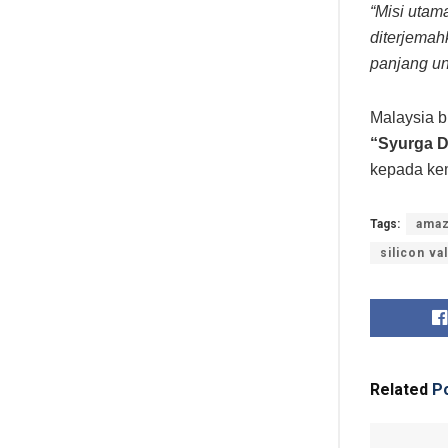
“Misi utama
diterjemah
panjang un
Malaysia b
“Syurga D
kepada ke
Tags:
ama
silicon va
Related
Po