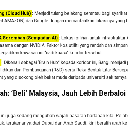
ng (Cloud Hub)
:
Menjadi tulang belakang serantau bagi syarika
kat AMAZON) dan Google dengan memanfaatkan lokasinya yang 
 & Seremban (Sempadan AI)
:
Lokasi pilihan untuk infrastruktur 
asama dengan NVIDIA. Faktor kos utiliti yang rendah dan simpan
enjadikan kawasan ini “nadi kuasa” koridor tersebut.
i
:
Dikenali sebagai ‘Brain Hub” kepada koridor ini, Bangi menjadi
lidikan dan Pembangunan (R&D) serta Reka Bentuk Litar Bersep
) yang disokong oleh bakat muda daripada universiti sekitarnya.
h: ‘Beli’ Malaysia, Jauh Lebih Berbaloi 
ni juga sedang mengubah wajah pasaran hartanah kita. Pelabu
uk, terutamanya dari Dubai dan Arab Saudi, kini beralih arah ke