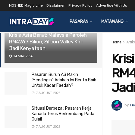
MOSHED Magic Line
Disclaimer
Privacy Policy
Advertise With Us
LATEST
TRENDING
Filter
PASARAN
MATAWANG
Krisis Asia Barat: Malaysia Peroleh
RM426.7 Bilion, Silicon Valley Kini
Home
Arti
Jadi Kenyataan
Kris
14 MAY 2026
RM42
Pasaran Buruh AS Makin
‘Mendingin’: Adakah Ini Berita Baik
Jad
Untuk Kadar Faedah?
7 AUGUST 2026
by
Te
Situasi Berbeza : Pasaran Kerja
Kanada Terus Berkembang Pada
Julai!
7 AUGUST 2026