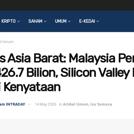
KRIPTO
SAHAM
UMUM
E-KEDAI
kel Umum
is Asia Barat: Malaysia Pe
6.7 Bilion, Silicon Valley 
i Kenyataan
am INTRADAY
14 May 2026
in
Artikel Umum
,
Isu Semasa