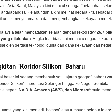
a di Asia Barat, Malaysia kini muncul sebagai “pelabuhan sela
 antarabangsa. Pelabur dunia kini melihat negara kita sebagai 
abil untuk menyelamatkan dan mengembangkan kekayaan merek
Malaysia telah mencatatkan sejarah dengan rekod
RM426.7 bil
 yang diluluskan
. Angka luar biasa ini memacu negara ke ar
sai oleh gergasi teknologi dunia dan dana kekayaan dari nega
kitan “Koridor Silikon” Baharu
al besar ini sedang membentuk satu jajaran geografi baharu ya
oridor Silikon”, merentasi Selangor hingga ke Negeri Sembilan. 
nia seperti
NVIDIA, Amazon (AWS), dan Microsoft
mula mena
i utama yang kini menjadi “hotspot” atau tumpuan pelabur ialah: