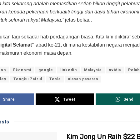
 kita sekarang adalah memastikan setiap bilion ringgit pelabura
kan kepada pekerjaan berkualiti tinggi dan daya tahan ekonomi
tuk seluruh rakyat Malaysia,”
jelas beliau.
ukan lagi sekadar hab perdagangan biasa. Kita kini diiktiraf se
igital Selamat”
abad ke-21, di mana kestabilan negara menjadi
makmuran ekonomi masa depan.
zon
Ekonomi
google
linkedin
Malaysia
nvidia
Pelab
lley
Tengku Zafrul
Tesla
ulasan pasaran
Share
Tweet
Send
sts
Kim Jong Un Raih $22 Bi