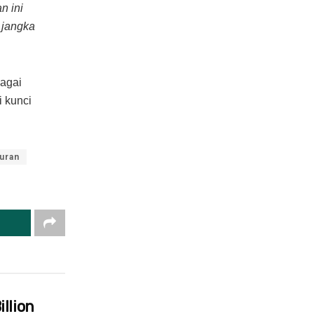
n ini
 jangka
bagai
 kunci
uran
llion