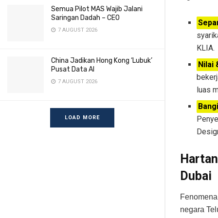
Semua Pilot MAS Wajib Jalani
Saringan Dadah – CEO
Sepa
7 AUGUST 2026
syari
KLIA.
China Jadikan Hong Kong ‘Lubuk’
Nilai
Pusat Data AI
bekerj
7 AUGUST 2026
luas m
Bang
LOAD MORE
Penye
Design
Hartana
Dubai
Fenomena i
negara Tel