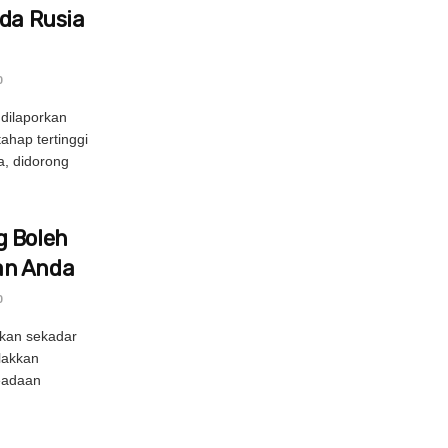
ada Rusia
0
dilaporkan
hap tertinggi
, didorong
g Boleh
an Anda
0
kan sekadar
lakkan
eadaan