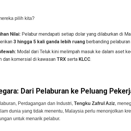
reka pilih kita?
han Nilai:
Pelabur mendapati setiap dolar yang dilaburkan di Ma
erikan
3 hingga 5 kali ganda lebih ruang
berbanding pelaburan 
 Mewah:
Modal dari Teluk kini melimpah masuk ke dalam aset k
 dan komersial di kawasan
TRX
serta
KLCC
.
egara: Dari Pelaburan ke Peluang Peker
laburan, Perdagangan dan Industri,
Tengku Zafrul Aziz
, mene
am dunia yang tidak menentu, Malaysia perlu menonjolkan kredi
ngan untuk menarik pelabur.