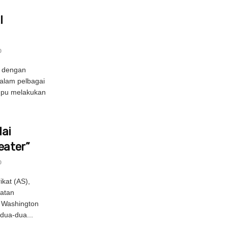
I
0
g dengan
alam pelbagai
mpu melakukan
ai
eater”
0
kat (AS),
atan
n Washington
dua-dua...