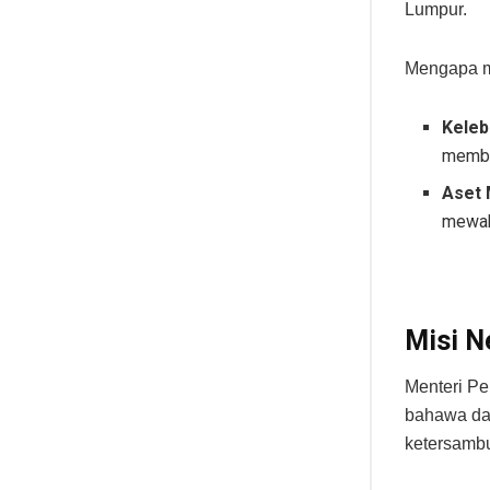
Lumpur.
Mengapa me
Kelebi
memb
Aset
mewah
Misi N
Menteri Pe
bahawa dal
ketersambu