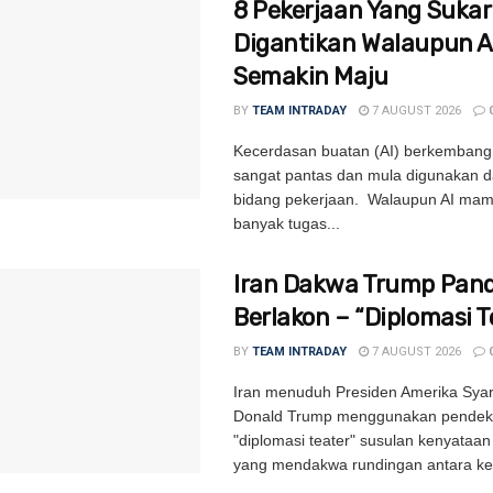
8 Pekerjaan Yang Sukar
Digantikan Walaupun A
Semakin Maju
BY
TEAM INTRADAY
7 AUGUST 2026
Kecerdasan buatan (AI) berkemban
sangat pantas dan mula digunakan d
bidang pekerjaan. Walaupun AI ma
banyak tugas...
Iran Dakwa Trump Pand
Berlakon – “Diplomasi T
BY
TEAM INTRADAY
7 AUGUST 2026
Iran menuduh Presiden Amerika Syari
Donald Trump menggunakan pendek
"diplomasi teater" susulan kenyataa
yang mendakwa rundingan antara ke