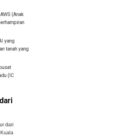
t AWS (Anak
berhampiran
AI yang
an tanah yang
 pusat
adu (IC
dari
r dari
 Kuala