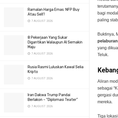
terutamany
Ramalan Harga Emas: NFP Buy
bagi modal
Atau Sell?
paling st
7 AUGUST 2026
Buktinya, 
8 Pekerjaan Yang Sukar
pelaburan
Digantikan Walaupun AI Semakin
Maju
yang dikua
7 AUGUST 2026
Teluk.
Rusia Rasmi Luluskan Kawal Selia
Kebang
Kripto
7 AUGUST 2026
Aliran mod
sebagai “K
Iran Dakwa Trump Pandai
gergasi du
Berlakon – “Diplomasi Teater”
mereka.
7 AUGUST 2026
Tiga lokas