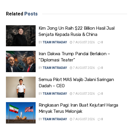
Related
Posts
Kim Jong Un Raih $22 Billion Hasil Jual
Senjata Kepada Rusia & China
BY
TEAM INTRADAY
7 AUGUST 2026
0
Iran Dakwa Trump Pandai Berlakon –
“Diplomasi Teater”
BY
TEAM INTRADAY
7 AUGUST 2026
0
Semua Pilot MAS Wajib Jalani Saringan
Dadah – CEO
BY
TEAM INTRADAY
7 AUGUST 2026
0
Ringkasan Pagi: Iran Buat Kejutan! Harga
Minyak Terus Melonjak
BY
TEAM INTRADAY
7 AUGUST 2026
0