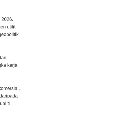
 2026.
 utiliti
eopolitik
tan,
ka kerja
omersial,
daripada
aliti