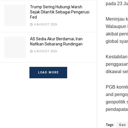
pada 23 Ju
Trump Sering Hubungi Warsh
Sejak Dilantik Sebagai Pengerusi
Fed
Meninjau 
6 AUGUST 2026
Walaupun b
akibat pen
AS Sedia Akur Berdamai, Iran
global syar
Nafikan Sebarang Rundingan
6 AUGUST 2026
Kestabilan
penggasan
dikawal sel
LOAD MORE
PGB komit
and pengop
geopolitik 
pendapata
Tags:
Gas