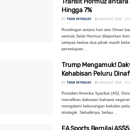
Transit Hormuz antara
Hingga 7%
BY
TEAM INTRADAY
6 AUGUST 2026
Rundingan antara Iran dan Oman b
semula Selat Hormuz dilaporkan be
selepas kedua-dua pihak masih bel
persetujuan...
Trump Mengamuk! Dak
Kehabisan Peluru Dinaf
BY
TEAM INTRADAY
6 AUGUST 2026
Presiden Amerika Syarikat (AS), Don
menafikan dakwaan bahawa negara
mengalami kekurangan bekalan pelur
strategik. Sebaliknya, beliau...
EA Sports Bernilai AS$5