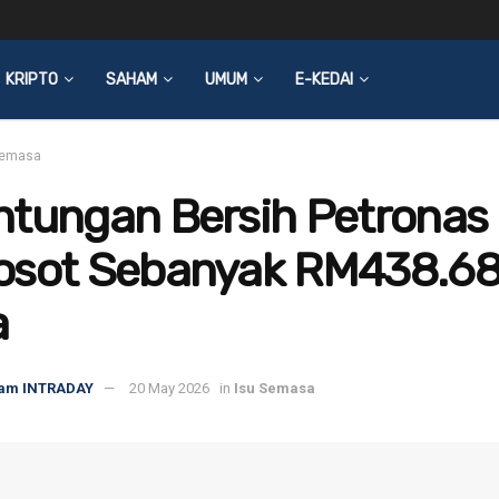
KRIPTO
SAHAM
UMUM
E-KEDAI
Semasa
ntungan Bersih Petronas
osot Sebanyak RM438.6
a
am INTRADAY
20 May 2026
in
Isu Semasa