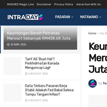
MOSHED Magic Line
Disclaimer
Privacy Policy
Advertise With Us
LATEST
TRENDING
Filter
PASARAN
MATAWANG
Keuntungan Bersih Petronas
Home
Isu 
Merosot Sebanyak RM438.68 Juta
Keu
20 MAY 2026
Mer
Tarif AS ‘Buat Hal’?
Perkhidmatan Kanada
Jut
Menguncup Lagi!
6 AUGUST 2026
by
Te
Data Terbaru Pasaran Kerja
Stabil: Adakah Fed Bakal Selesa
Tumpu Tangani Inflasi?
6 AUGUST 2026