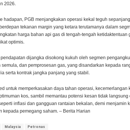
n 2026.
ke hadapan, PGB menjangkakan operasi kekal teguh sepanjang
erdepan tekanan margin yang ketara terutamanya dalam segmen
ingkatan harga bahan api gas di tengah-tengah ketidaktentuan g
ikat optimis.
 pendapatan dijangka disokong kukuh oleh segmen pengangku
 semula, dan pemprosesan gas, yang disandarkan kepada rang
ia serta kontrak jangka panjang yang stabil.
ed untuk memperkasakan daya tahan operasi, kecemerlangan k
timuman kos, sambil memantau potensi kesan tidak langsung 
seperti inflasi dan gangguan rantaian bekalan, demi menjamin ku
n kepada pemegang saham. – Berita Harian
Malaysia
Petronas