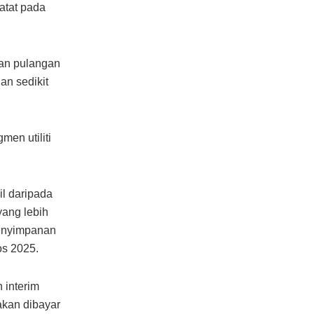
atat pada
dan pulangan
an sedikit
en utiliti
l daripada
yang lebih
penyimpanan
os 2025.
 interim
akan dibayar