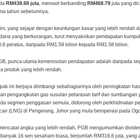
da
RM438.68 juta
, merosot berbanding
RM468.79
juta yang dic
ma tahun sebelumnya.
ini, yang sejajar dengan keuntungan kasar yang lebih rendah 
dana yang berkurangan, turut menyaksikan pendapatan kumpul
.6 peratus, daripada RM1.59 bilion kepada RM1.58 bilion.
B, punca utama kemerosotan pendapatan adalah daripada segm
ga produk yang lebih rendah.
ak ini berjaya diimbangi sebahagiannya oleh peningkatan hasi
an pengangkutan gas susulan pelarasan tarif dan sumbangan 
pada segmen penggasan semula, didorong oleh perkhidmatan 
ecair (LNG) di Pengerang, Johor yang mula beroperasi pada Og
mencatat angka yang lebih rendah, PGB mengumumkan dividen
banyak 16 sen sesaham biasa, berjumlah RM316.6 juta, yang 