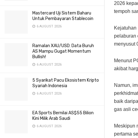
2026 kepa
tempoh sa
Mastercard Uji Sistem Baharu
Untuk Pembayaran Stablecoin
6 AUGUST 2026
Kejatuhan 
pelaburan 
menyusut 0
Ramalan XAU/USD: Data Buruh
AS Mampu Gugat Momentum
Bullish!
Menurut PG
6 AUGUST 2026
akibat har
5 Syarikat Pacu Ekosistem Kripto
Namun, imp
Syariah Indonesia
perkhidmat
6 AUGUST 2026
baik dari
gas asli c
EA Sports Bernilai AS$55 Bilion
Kini Milik Arab Saudi
Meskipun 
6 AUGUST 2026
pertama se