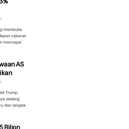
 3%
0
agi membuka
rdepan cabaran
um mencapai
waan AS
ikan
0
ald Trump,
nya sedang
u dan senjata
5 Bilion