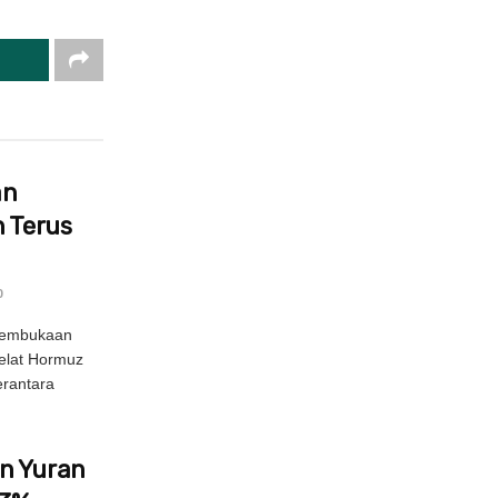
an
h Terus
0
 pembukaan
Selat Hormuz
erantara
n Yuran