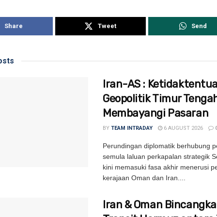
Share
Tweet
Send
sts
Iran-AS : Ketidaktentu
Geopolitik Timur Tenga
Membayangi Pasaran
BY
TEAM INTRADAY
6 AUGUST 2026
Perundingan diplomatik berhubung
semula laluan perkapalan strategik 
kini memasuki fasa akhir menerusi p
kerajaan Oman dan Iran....
Iran & Oman Bincangka