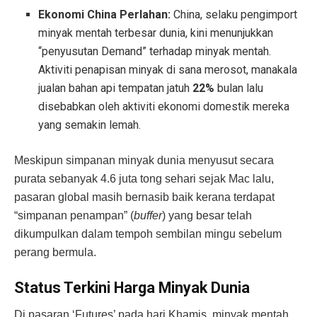
Ekonomi China Perlahan:
China, selaku pengimport
minyak mentah terbesar dunia, kini menunjukkan
“penyusutan Demand” terhadap minyak mentah.
Aktiviti penapisan minyak di sana merosot, manakala
jualan bahan api tempatan jatuh
22%
bulan lalu
disebabkan oleh aktiviti ekonomi domestik mereka
yang semakin lemah.
Meskipun simpanan minyak dunia menyusut secara
purata sebanyak 4.6 juta tong sehari sejak Mac lalu,
pasaran global masih bernasib baik kerana terdapat
“simpanan penampan” (
buffer
) yang besar telah
dikumpulkan dalam tempoh sembilan mingu sebelum
perang bermula.
Status Terkini Harga Minyak Dunia
Di pasaran ‘Futures’ pada hari Khamis, minyak mentah