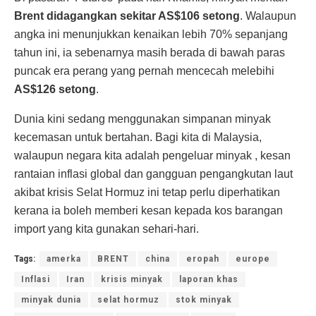
Brent didagangkan sekitar AS$106 setong
. Walaupun
angka ini menunjukkan kenaikan lebih 70% sepanjang
tahun ini, ia sebenarnya masih berada di bawah paras
puncak era perang yang pernah mencecah melebihi
AS$126 setong
.
Dunia kini sedang menggunakan simpanan minyak
kecemasan untuk bertahan. Bagi kita di Malaysia,
walaupun negara kita adalah pengeluar minyak , kesan
rantaian inflasi global dan gangguan pengangkutan laut
akibat krisis Selat Hormuz ini tetap perlu diperhatikan
kerana ia boleh memberi kesan kepada kos barangan
import yang kita gunakan sehari-hari.
Tags:
amerka
BRENT
china
eropah
europe
Inflasi
Iran
krisis minyak
laporan khas
minyak dunia
selat hormuz
stok minyak