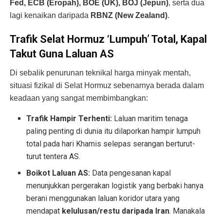
Fed, ECB (Eropah), BOE (UK), BOJ (Jepun)
, serta dua
lagi kenaikan daripada
RBNZ (New Zealand)
.
Trafik Selat Hormuz ‘Lumpuh’ Total, Kapal
Takut Guna Laluan AS
Di sebalik penurunan teknikal harga minyak mentah,
situasi fizikal di Selat Hormuz sebenarnya berada dalam
keadaan yang sangat membimbangkan:
Trafik Hampir Terhenti:
Laluan maritim tenaga
paling penting di dunia itu dilaporkan hampir lumpuh
total pada hari Khamis selepas serangan berturut-
turut tentera AS.
Boikot Laluan AS:
Data pengesanan kapal
menunjukkan pergerakan logistik yang berbaki hanya
berani menggunakan laluan koridor utara yang
mendapat
kelulusan/restu daripada Iran
. Manakala