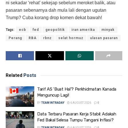
ni sekadar ‘rehat’ sekejap sebelum meroket balik, atau
pasaran sebenarnya dah mula lali dengan ugutan
Trump? Cuba korang drop komen dekat bawah!
Tags:
ecb
fed
geopolitik
iran amerika
minyak
Perang
RBA
rbnz
selat hormuz
ulasan pasaran
Related
Posts
Tarif AS ‘Buat Hal’? Perkhidmatan Kanada
Menguncup Lagi!
BY
TEAM INTRADAY
6 AUGUST 2026
0
Data Terbaru Pasaran Kerja Stabil: Adakah
Fed Bakal Selesa Tumpu Tangani Inflasi?
BY
TEAM INTRADAY
6 AUGUST 2026
0